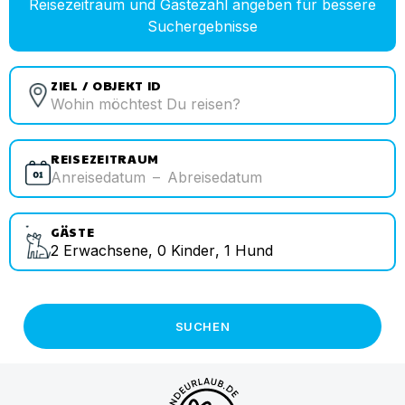
Reisezeitraum und Gästezahl angeben für bessere
Suchergebnisse
ZIEL / OBJEKT ID
REISEZEITRAUM
Anreisedatum
–
Abreisedatum
GÄSTE
2
Erwachsene
,
0
Kinder
,
1
Hund
SUCHEN