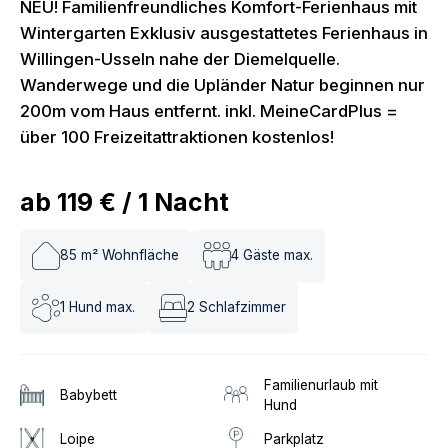
NEU! Familienfreundliches Komfort-Ferienhaus mit
Wintergarten Exklusiv ausgestattetes Ferienhaus in
Willingen-Usseln nahe der Diemelquelle.
Wanderwege und die Upländer Natur beginnen nur
200m vom Haus entfernt. inkl. MeineCardPlus =
über 100 Freizeitattraktionen kostenlos!
ab
119 €
/
1
Nacht
85
m² Wohnfläche
4
Gäste max.
1
Hund max.
2
Schlafzimmer
Familienurlaub mit
Babybett
Hund
Loipe
Parkplatz