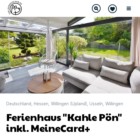
DIREKT BUCHBAR
Deutschland
,
Hessen
,
Willingen (Upland)
,
Usseln
,
Willingen
Ferienhaus "Kahle Pön"
inkl. MeineCard+