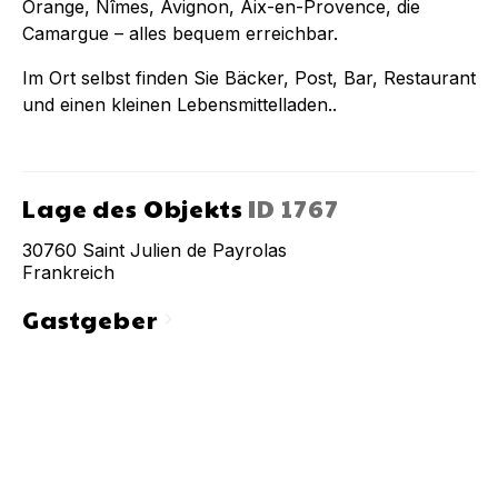
Orange, Nîmes, Avignon, Aix-en-Provence, die
Camargue – alles bequem erreichbar.
Im Ort selbst finden Sie Bäcker, Post, Bar, Restaurant
und einen kleinen Lebensmittelladen..
Lage des Objekts
ID
1767
30760
Saint Julien de Payrolas
Frankreich
Gastgeber
chevron_right