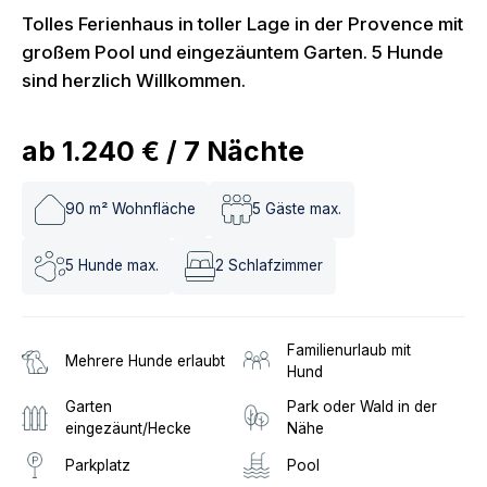
Tolles Ferienhaus in toller Lage in der Provence mit
großem Pool und eingezäuntem Garten. 5 Hunde
sind herzlich Willkommen.
ab
1.240 €
/
7
Nächte
90
m² Wohnfläche
5
Gäste max.
5
Hunde max.
2
Schlafzimmer
Familienurlaub mit
Mehrere Hunde erlaubt
Hund
Garten
Park oder Wald in der
eingezäunt/Hecke
Nähe
Parkplatz
Pool