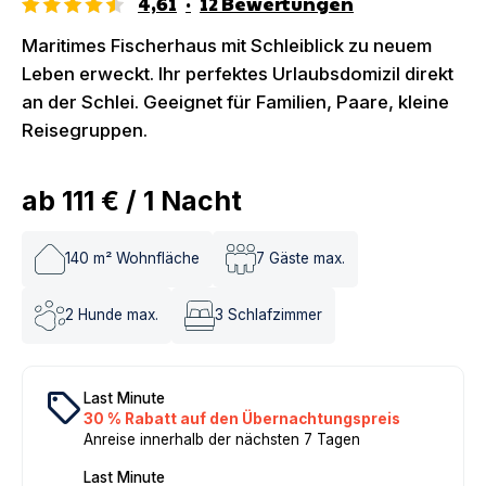
4,61
·
12
Bewertungen
Maritimes Fischerhaus mit Schleiblick zu neuem
Leben erweckt. Ihr perfektes Urlaubsdomizil direkt
an der Schlei. Geeignet für Familien, Paare, kleine
Reisegruppen.
ab
111 €
/
1
Nacht
140
m² Wohnfläche
7
Gäste max.
2
Hunde max.
3
Schlafzimmer
local_offer
Last Minute
30 % Rabatt auf den Übernachtungspreis
Anreise innerhalb der nächsten 7 Tagen
Last Minute