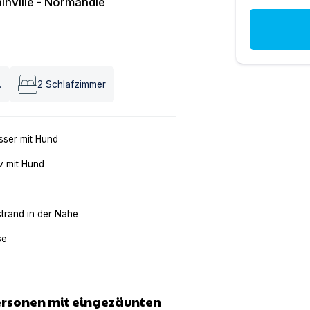
inville - Normandie
.
2
Schlafzimmer
ser mit Hund
v mit Hund
trand in der Nähe
se
 Personen mit eingezäunten