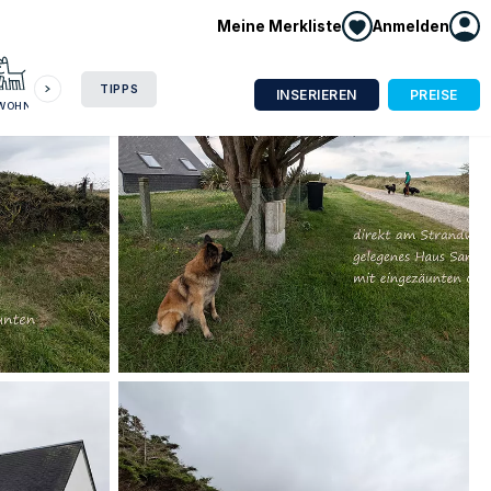
Meine Merkliste
Anmelden
HAUSBOOT
HOTEL
CAMPING
WOHNMOBIL
TIPPS
INSERIEREN
PREISE
NWOHNUNG