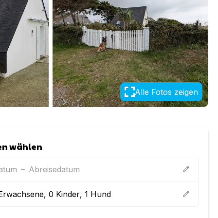
Alle Fotos zeigen
en wählen
datum
–
Abreisedatum
edit
Erwachsene
,
0
Kinder
,
1
Hund
edit