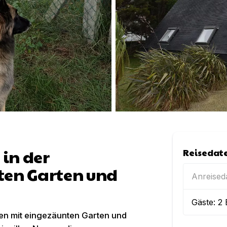
in der
Reisedat
ten Garten und
Anreise
Gäste:
2
nen mit eingezäunten Garten und