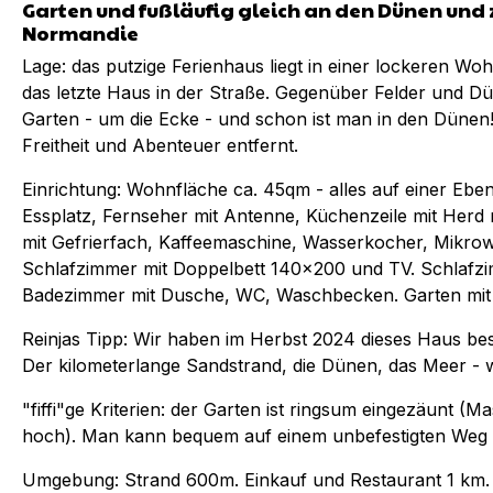
Garten und fußläufig gleich an den Dünen und z
Normandie
Lage: das putzige Ferienhaus liegt in einer lockeren Wo
das letzte Haus in der Straße. Gegenüber Felder und 
Garten - um die Ecke - und schon ist man in den Dünen
Freitheit und Abenteuer entfernt.
Einrichtung: Wohnfläche ca. 45qm - alles auf einer Eb
Essplatz, Fernseher mit Antenne, Küchenzeile mit Herd
mit Gefrierfach, Kaffeemaschine, Wasserkocher, Mikrow
Schlafzimmer mit Doppelbett 140x200 und TV. Schlafzim
Badezimmer mit Dusche, WC, Waschbecken. Garten mi
Reinjas Tipp: Wir haben im Herbst 2024 dieses Haus bes
Der kilometerlange Sandstrand, die Dünen, das Meer - 
"fiffi"ge Kriterien: der Garten ist ringsum eingezäunt (
hoch). Man kann bequem auf einem unbefestigten Weg 
Umgebung: Strand 600m. Einkauf und Restaurant 1 km.