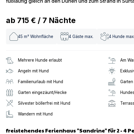
fußläufig gleich an den Dünen und zum Strand in Surta
ab
715 €
/
7
Nächte
45
m² Wohnfläche
4
Gäste max.
4
Hunde max
Mehrere Hunde erlaubt
Am Was
Angeln mit Hund
Exklusi
Familienurlaub mit Hund
Garten
Garten eingezäunt/Hecke
Hundes
Silvester böllerfrei mit Hund
Terras
Wandern mit Hund
freistehendes Ferienhaus "Sandrine" für 2 - 4