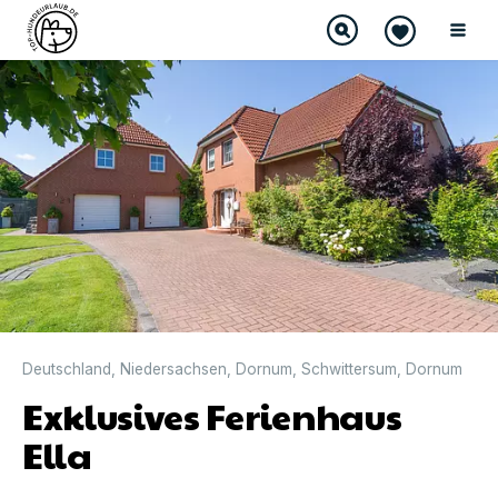
DIREKT BUCHBAR
Deutschland
,
Niedersachsen
,
Dornum
,
Schwittersum
,
Dornum
Exklusives Ferienhaus
Ella