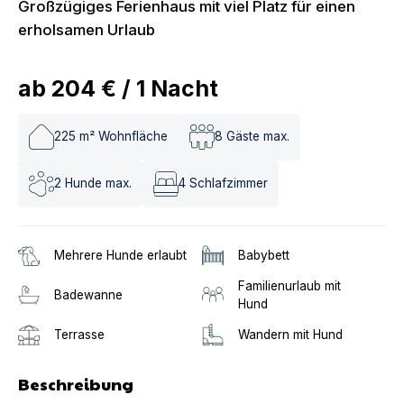
Großzügiges Ferienhaus mit viel Platz für einen
erholsamen Urlaub
ab
204 €
/
1
Nacht
225
m² Wohnfläche
8
Gäste max.
2
Hunde max.
4
Schlafzimmer
Mehrere Hunde erlaubt
Babybett
Familienurlaub mit
Badewanne
Hund
Terrasse
Wandern mit Hund
Beschreibung