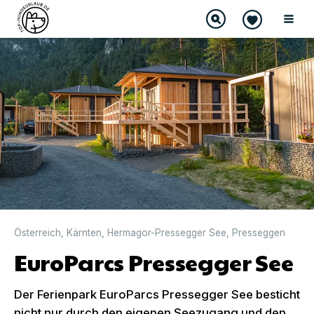
Österreich
,
Kärnten
,
Hermagor-Pressegger See
,
Presseggen
EuroParcs Pressegger See
Der Ferienpark EuroParcs Pressegger See besticht
nicht nur durch den eigenen Seezugang und den