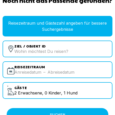
Noch nicht das Passende gefunden?
Reisezeitraum und Gästezahl angeben für bessere
Suchergebnisse
ZIEL / OBJEKT ID
REISEZEITRAUM
Anreisedatum
–
Abreisedatum
GÄSTE
2
Erwachsene
,
0
Kinder
,
1
Hund
SUCHEN