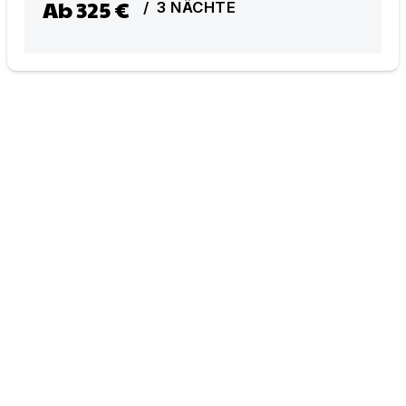
Ab
325 €
/
3
NÄCHTE