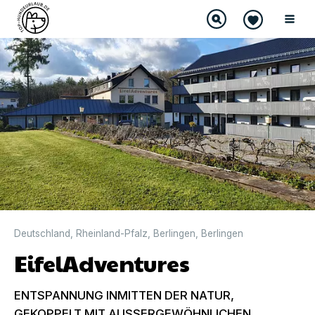
Deutschland
,
Rheinland-Pfalz
,
Berlingen
,
Berlingen
EifelAdventures
ENTSPANNUNG INMITTEN DER NATUR,
GEKOPPELT MIT AUSSERGEWÖHNLICHEN