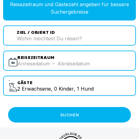
Reisezeitraum und Gästezahl angeben für bessere
Suchergebnisse
ZIEL / OBJEKT ID
REISEZEITRAUM
Anreisedatum
–
Abreisedatum
GÄSTE
2
Erwachsene
,
0
Kinder
,
1
Hund
SUCHEN