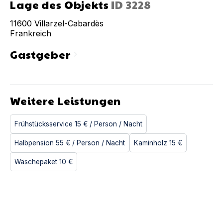
Lage des Objekts
ID
3228
11600
Villarzel-Cabardès
Frankreich
Gastgeber
chevron_right
Weitere Leistungen
Frühstücksservice
15 €
/ Person
/ Nacht
Halbpension
55 €
/ Person
/ Nacht
Kaminholz
15 €
Wäschepaket
10 €