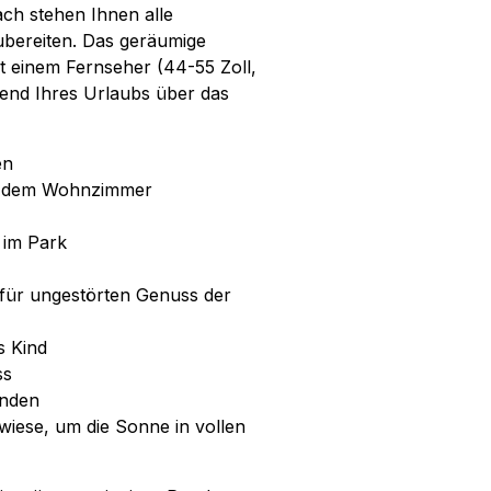
ch stehen Ihnen alle
zubereiten. Das geräumige
it einem Fernseher (44-55 Zoll,
rend Ihres Urlaubs über das
en
us dem Wohnzimmer
 im Park
r für ungestörten Genuss der
s Kind
ss
unden
wiese, um die Sonne in vollen