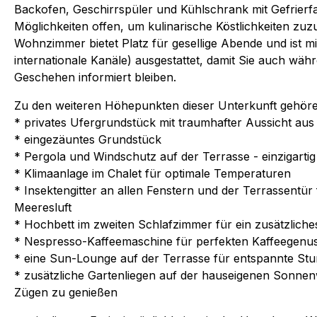
Backofen, Geschirrspüler und Kühlschrank mit Gefrierfa
Möglichkeiten offen, um kulinarische Köstlichkeiten zu
Wohnzimmer bietet Platz für gesellige Abende und ist m
internationale Kanäle) ausgestattet, damit Sie auch wäh
Geschehen informiert bleiben.
Zu den weiteren Höhepunkten dieser Unterkunft gehör
* privates Ufergrundstück mit traumhafter Aussicht a
* eingezäuntes Grundstück
* Pergola und Windschutz auf der Terrasse - einzigartig
* Klimaanlage im Chalet für optimale Temperaturen
* Insektengitter an allen Fenstern und der Terrassentü
Meeresluft
* Hochbett im zweiten Schlafzimmer für ein zusätzliche
* Nespresso-Kaffeemaschine für perfekten Kaffeegenu
* eine Sun-Lounge auf der Terrasse für entspannte St
* zusätzliche Gartenliegen auf der hauseigenen Sonnen
Zügen zu genießen