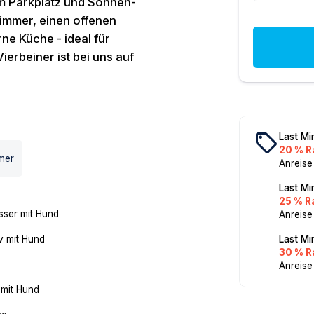
m Parkplatz und Sonnen-
zimmer, einen offenen
ne Küche - ideal für
ierbeiner ist bei uns auf
local_offer
Last Mi
20 % R
mer
Anreise
Last Mi
25 % R
ser mit Hund
Anreise
v mit Hund
Last Mi
30 % R
Anreise
 mit Hund