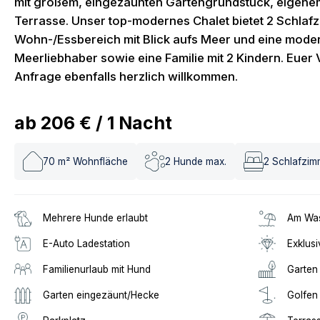
mit großem, eingezäunten Gartengrundstück, eigene
Terrasse. Unser top-modernes Chalet bietet 2 Schlaf
Wohn-/Essbereich mit Blick aufs Meer und eine moder
Meerliebhaber sowie eine Familie mit 2 Kindern. Euer V
Anfrage ebenfalls herzlich willkommen.
ab
206 €
/
1
Nacht
70
m² Wohnfläche
2
Hunde max.
2
Schlafzim
Mehrere Hunde erlaubt
Am Was
E-Auto Ladestation
Exklusi
Familienurlaub mit Hund
Garten
Garten eingezäunt/Hecke
Golfen