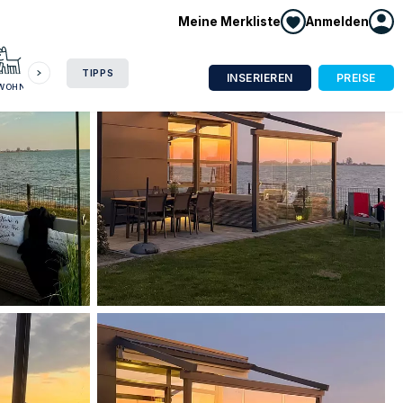
Meine Merkliste
Anmelden
HAUSBOOT
HOTEL
CAMPING
WOHNMOBIL
TIPPS
INSERIEREN
PREISE
NWOHNUNG