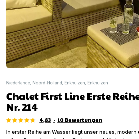
Niederlande
,
Noord-Holland
,
Enkhuizen
,
Enkhuizen
Chalet First Line Erste Rei
Nr. 214
4,83
·
10
Bewertungen
In erster Reihe am Wasser liegt unser neues, modern e