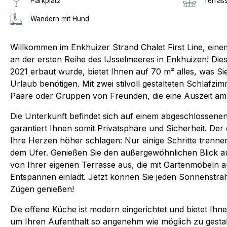
Parkplatz
Terras
Wandern mit Hund
Willkommen im Enkhuizer Strand Chalet First Line, eine
an der ersten Reihe des IJsselmeeres in Enkhuizen! Die
2021 erbaut wurde, bietet Ihnen auf 70 m² alles, was Si
Urlaub benötigen. Mit zwei stilvoll gestalteten Schlafzimm
Paare oder Gruppen von Freunden, die eine Auszeit a
Die Unterkunft befindet sich auf einem abgeschlossene
garantiert Ihnen somit Privatsphäre und Sicherheit. Der
Ihre Herzen höher schlagen: Nur einige Schritte trenne
dem Ufer. Genießen Sie den außergewöhnlichen Blick a
von Ihrer eigenen Terrasse aus, die mit Gartenmöbeln a
Entspannen einlädt. Jetzt können Sie jeden Sonnenstrah
Zügen genießen!
Die offene Küche ist modern eingerichtet und bietet Ihn
um Ihren Aufenthalt so angenehm wie möglich zu gestal