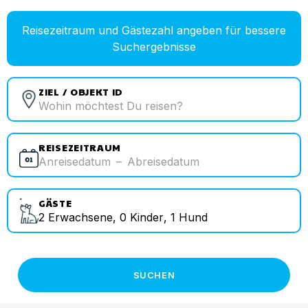
Reisezeitraum und Gästezahl angeben für bessere
Suchergebnisse
ZIEL / OBJEKT ID
REISEZEITRAUM
Anreisedatum
–
Abreisedatum
GÄSTE
2
Erwachsene
,
0
Kinder
,
1
Hund
SUCHEN