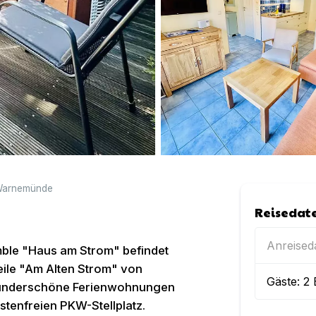
arnemünde
Reisedat
Anreise
emble "Haus am Strom" befindet
eile "Am Alten Strom" von
Gäste:
2
wunderschöne Ferienwohnungen
tenfreien PKW-Stellplatz.