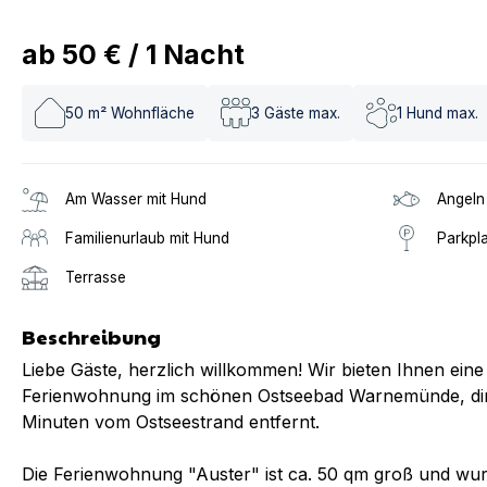
ab
50 €
/
1
Nacht
50
m² Wohnfläche
3
Gäste max.
1
Hund max.
Am Wasser mit Hund
Angeln
Familienurlaub mit Hund
Parkpl
Terrasse
Beschreibung
Liebe Gäste, herzlich willkommen! Wir bieten Ihnen eine
Ferienwohnung im schönen Ostseebad Warnemünde, dir
Minuten vom Ostseestrand entfernt.
Die Ferienwohnung "Auster" ist ca. 50 qm groß und wurde