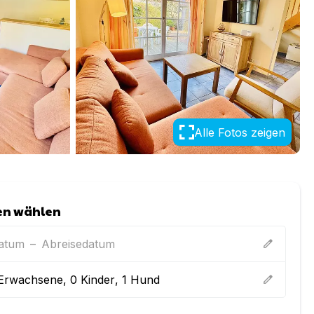
Alle Fotos zeigen
en wählen
datum
–
Abreisedatum
edit
Erwachsene
,
0
Kinder
,
1
Hund
edit