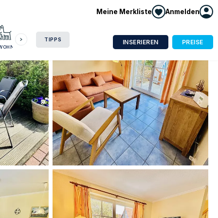
Meine Merkliste
Anmelden
HAUSBOOT
HOTEL
CAMPING
WOHNMOBIL
TIPPS
INSERIEREN
PREISE
NWOHNUNG