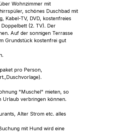
s über Wohnzimmer mit
hirrspüler, schönes Duschbad mit
, Kabel-TV, DVD, kostenfreies
Doppelbett (2. TV). Der
ehen. Auf der sonnigen Terrasse
em Grundstück kostenfrei gut
n.
epaket pro Person,
rt.,Duschvorlage).
wohnung "Muschel" mieten, so
n Urlaub verbringen können.
ants, Alter Strom etc. alles
 Buchung mit Hund wird eine