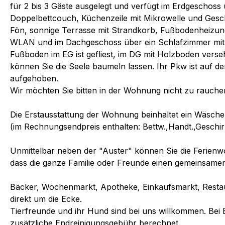
für 2 bis 3 Gäste ausgelegt und verfügt im Erdgeschos
Doppelbettcouch, Küchenzeile mit Mikrowelle und Gesc
Fön, sonnige Terrasse mit Strandkorb, Fußbodenheizung
WLAN und im Dachgeschoss über ein Schlafzimmer mit 
Fußboden im EG ist gefliest, im DG mit Holzboden vers
können Sie die Seele baumeln lassen. Ihr Pkw ist auf d
aufgehoben.
Wir möchten Sie bitten in der Wohnung nicht zu rauche
Die Erstausstattung der Wohnung beinhaltet ein Wäsch
(im Rechnungsendpreis enthalten: Bettw.,Handt.,Geschir
Unmittelbar neben der "Auster" können Sie die Ferien
dass die ganze Familie oder Freunde einen gemeinsame
Bäcker, Wochenmarkt, Apotheke, Einkaufsmarkt, Restaur
direkt um die Ecke.
Tierfreunde und ihr Hund sind bei uns willkommen. Bei
zusätzliche Endreinigungsgebühr berechnet.