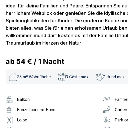
ideal für kleine Familien und Paare. Entspannen Sie a
herrlichem Weitblick oder genießen Sie die idyllische
Spielmöglichkeiten für Kinder. Die moderne Küche u
bieten alles, was Sie für einen erholsamen Urlaub benö
willkommen mund darf kostenlos mit der Familie Urlau
Traumurlaub im Herzen der Natur!
ab
54 €
/
1
Nacht
35
m² Wohnfläche
3
Gäste max.
1
Hund max.
Balkon
Familie
Freizeitpark mit Hund
Garten
Loipe
Park o