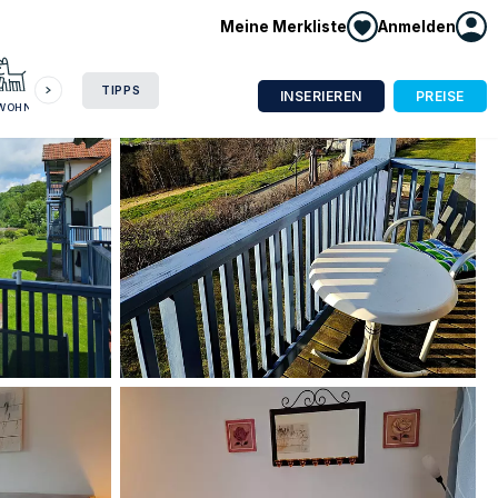
Meine Merkliste
Anmelden
HAUSBOOT
HOTEL
CAMPING
WOHNMOBIL
TIPPS
INSERIEREN
PREISE
NWOHNUNG