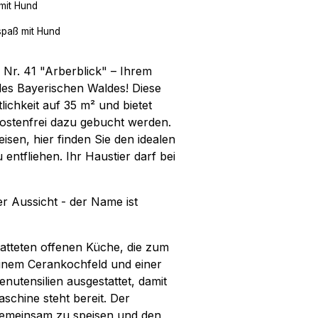
mit Hund
spaß mit Hund
r. 41 "Arberblick" – Ihrem
des Bayerischen Waldes! Diese
chkeit auf 35 m² und bietet
 kostenfrei dazu gebucht werden.
isen, hier finden Sie den idealen
entfliehen. Ihr Haustier darf bei
er Aussicht - der Name ist
atteten offenen Küche, die zum
einem Cerankochfeld und einer
utensilien ausgestattet, damit
schine steht bereit. Der
 gemeinsam zu speisen und den