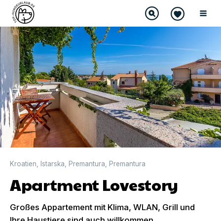
DIREKT BUCHBAR
Kroatien
,
Istarska
,
Premantura
,
Premantura
Apartment Lovestory
Großes Appartement mit Klima, WLAN, Grill und
Ihre Haustiere sind auch willkommen