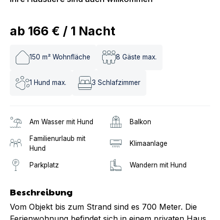
ab
166 €
/
1
Nacht
150
m² Wohnfläche
8
Gäste max.
1
Hund max.
3
Schlafzimmer
Am Wasser mit Hund
Balkon
Familienurlaub mit
Klimaanlage
Hund
Parkplatz
Wandern mit Hund
Beschreibung
Vom Objekt bis zum Strand sind es 700 Meter. Die
Ferienwohnung befindet sich in einem privaten Haus,