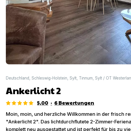
Deutschland
,
Schleswig-Holstein
,
Sylt
,
Tinnum
,
Sylt / OT Westerla
Ankerlicht 2
5,00
·
6
Bewertungen
Moin, moin, und herzliche Willkommen in der frisch 
"Ankerlicht 2". Das lichtdurchflutete 2-Zimmer-Feri
komplett neu ausgestattet und ist perfekt für bis zu vi