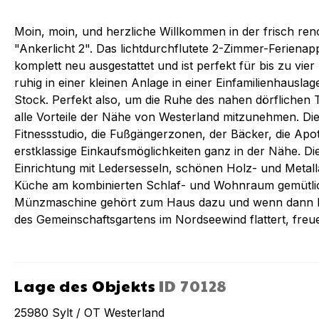
Moin, moin, und herzliche Willkommen in der frisch re
"Ankerlicht 2". Das lichtdurchflutete 2-Zimmer-Ferien
komplett neu ausgestattet und ist perfekt für bis zu vier 
ruhig in einer kleinen Anlage in einer Einfamilienhausla
Stock. Perfekt also, um die Ruhe des nahen dörflichen
alle Vorteile der Nähe von Westerland mitzunehmen. Di
Fitnessstudio, die Fußgängerzonen, der Bäcker, die Apot
erstklassige Einkaufsmöglichkeiten ganz in der Nähe. Die
Einrichtung mit Ledersesseln, schönen Holz- und Metal
Küche am kombinierten Schlaf- und Wohnraum gemütlic
Münzmaschine gehört zum Haus dazu und wenn dann Ih
des Gemeinschaftsgartens im Nordseewind flattert, freue
Lage des Objekts
ID
70128
25980
Sylt / OT Westerland