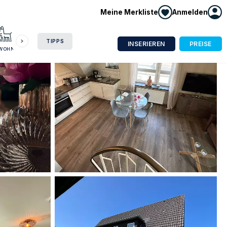
Meine Merkliste
Anmelden
HAUSBOOT
HOTEL
CAMPING
WOHNMOBIL
TIPPS
INSERIEREN
PREISE
NWOHNUNG