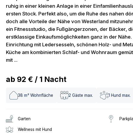
ruhig in einer kleinen Anlage in einer Einfamilienhau
ersten Stock. Perfekt also, um die Ruhe des nahen dö
doch alle Vorteile der Nähe von Westerland mitzune
ein Fitnessstudio, die Fußgängerzonen, der Bäcker, di
erstklassige Einkaufsmöglichkeiten ganz in der Nähe. 
Einrichtung mit Ledersesseln, schönen Holz- und Meta
Küche am kombinierten Schlaf- und Wohnraum gemütl
mit ...
ab
92 €
/
1
Nacht
38
m² Wohnfläche
2
Gäste max.
1
Hund max.
Garten
Parkpl
Wellness mit Hund