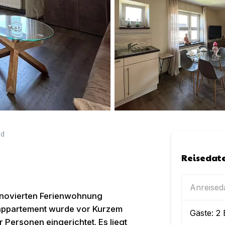
nd
Reisedat
Anreise
renovierten Ferienwohnung
enappartement wurde vor Kurzem
Gäste:
2
er Personen eingerichtet. Es liegt