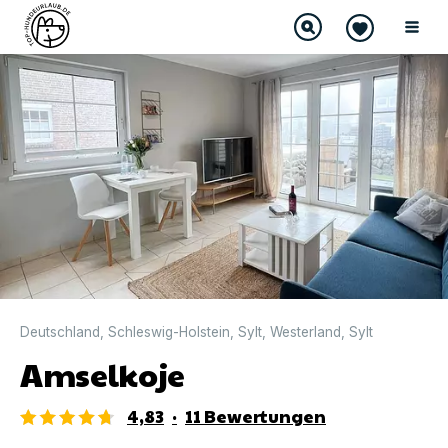
DIREKT BUCHBAR
Deutschland
,
Schleswig-Holstein
,
Sylt
,
Westerland
,
Sylt
Amselkoje
4,83
·
11
Bewertungen