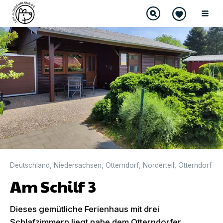
DIREKT BUCHBAR
Deutschland
,
Niedersachsen
,
Otterndorf
,
Norderteil
,
Otterndorf
Am Schilf 3
Dieses gemütliche Ferienhaus mit drei
Schlafzimmern liegt nahe dem Otterndorfer