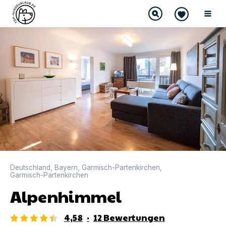
DIREKT BUCHBAR
Deutschland
,
Bayern
,
Garmisch-Partenkirchen
,
Garmisch-Partenkirchen
Alpenhimmel
4,58
·
12
Bewertungen