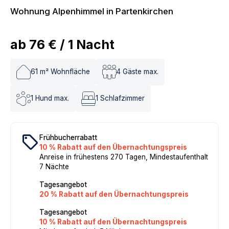
Wohnung Alpenhimmel in Partenkirchen
ab
76 €
/
1
Nacht
61
m² Wohnfläche
4
Gäste max.
1
Hund max.
1
Schlafzimmer
local_offer
Frühbucherrabatt
10 % Rabatt auf den Übernachtungspreis
Anreise in frühestens 270 Tagen, Mindestaufenthalt
7 Nächte
Tagesangebot
20 % Rabatt auf den Übernachtungspreis
Tagesangebot
10 % Rabatt auf den Übernachtungspreis