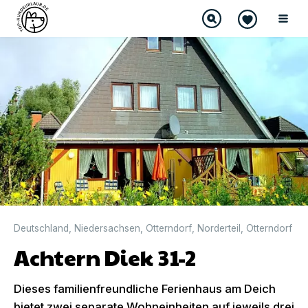
DIREKT BUCHBAR
Deutschland
,
Niedersachsen
,
Otterndorf
,
Norderteil
,
Otterndorf
Achtern Diek 31-2
Dieses familienfreundliche Ferienhaus am Deich
bietet zwei separate Wohneinheiten auf jeweils drei