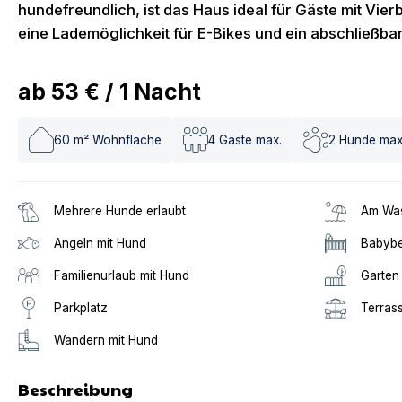
hundefreundlich, ist das Haus ideal für Gäste mit Vier
eine Lademöglichkeit für E-Bikes und ein abschließba
ab
53 €
/
1
Nacht
60
m² Wohnfläche
4
Gäste max.
2
Hunde max
Mehrere Hunde erlaubt
Am Was
Angeln mit Hund
Babybe
Familienurlaub mit Hund
Garten
Parkplatz
Terras
Wandern mit Hund
Beschreibung