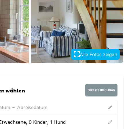
Alle Fotos zeigen
en wählen
DIREKT BUCHBAR
datum
–
Abreisedatum
edit
Erwachsene
,
0
Kinder
,
1
Hund
edit