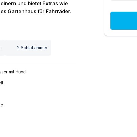
beinern und bietet Extras wie
res Gartenhaus für Fahrräder.
.
2
Schlafzimmer
ser mit Hund
tt
se