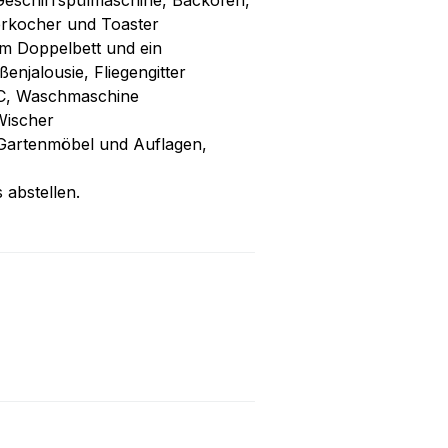
 Geschirrspülmaschine, Backofen,
erkocher und Toaster
em Doppelbett und ein
enjalousie, Fliegengitter
WC, Waschmaschine
Wischer
 Gartenmöbel und Auflagen,
 abstellen.