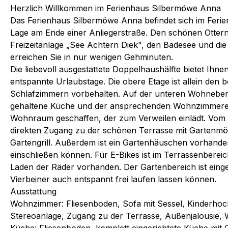
Herzlich Willkommen im Ferienhaus Silbermöwe Anna
Das Ferienhaus Silbermöwe Anna befindet sich im Ferie
Lage am Ende einer Anliegerstraße. Den schönen Otternd
Freizeitanlage „See Achtern Diek", den Badesee und die 
erreichen Sie in nur wenigen Gehminuten.
Die liebevoll ausgestattete Doppelhaushälfte bietet Ihn
entspannte Urlaubstage. Die obere Etage ist allein den 
Schlafzimmern vorbehalten. Auf der unteren Wohneben
gehaltene Küche und der ansprechenden Wohnzimmerein
Wohnraum geschaffen, der zum Verweilen einlädt. Vo
direkten Zugang zu der schönen Terrasse mit Gartenm
Gartengrill. Außerdem ist ein Gartenhäuschen vorhanden
einschließen können. Für E-Bikes ist im Terrassenberei
Laden der Räder vorhanden. Der Gartenbereich ist einge
Vierbeiner auch entspannt frei laufen lassen können.
Ausstattung
Wohnzimmer: Fliesenboden, Sofa mit Sessel, Kinderhoc
Stereoanlage, Zugang zu der Terrasse, Außenjalousie,