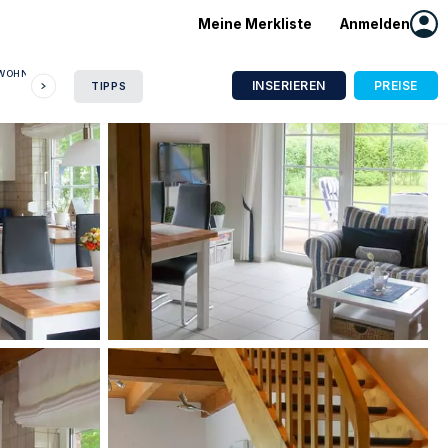
Meine Merkliste
Anmelden
NWOHNUNG
HAUSBOOT
HOTEL
CAMPING
WOHNMOBIL
INSERIEREN
PREISE
TIPPS