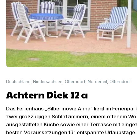
Deutschland
,
Niedersachsen
,
Otterndorf
,
Norderteil
,
Otterndorf
Achtern Diek 12 a
Das Ferienhaus „Silbermöwe Anna“ liegt im Ferienpark
zwei großzügigen Schlafzimmern, einem offenem Woh
ausgestatteten Küche sowie einer Terrasse mit eingez
besten Voraussetzungen für entspannte Urlaubstage.