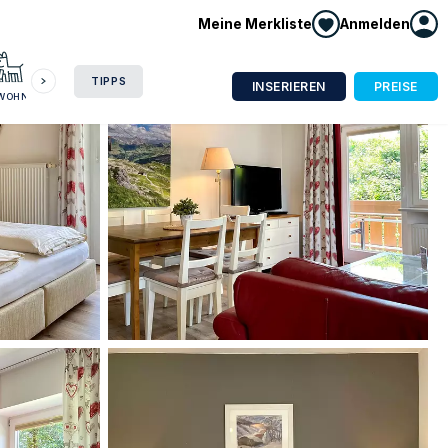
Meine Merkliste
Anmelden
HAUSBOOT
HOTEL
CAMPING
WOHNMOBIL
TIPPS
INSERIEREN
PREISE
NWOHNUNG