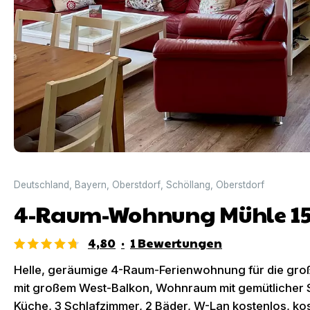
Deutschland
,
Bayern
,
Oberstdorf
,
Schöllang
,
Oberstdorf
4-Raum-Wohnung Mühle 1
4,80
·
1
Bewertungen
Helle, geräumige 4-Raum-Ferienwohnung für die groß
mit großem West-Balkon, Wohnraum mit gemütlicher S
Küche, 3 Schlafzimmer, 2 Bäder, W-Lan kostenlos, kos