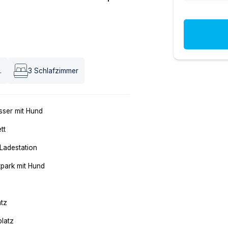
.
3
Schlafzimmer
ser mit Hund
tt
Ladestation
tpark mit Hund
atz
platz