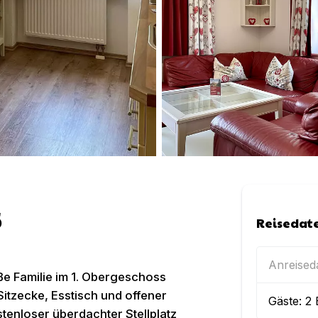
5
Reisedat
Anreise
e Familie im 1. Obergeschoss
itzecke, Esstisch und offener
Gäste:
2
tenloser überdachter Stellplatz