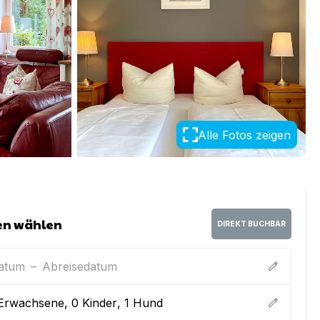
Alle Fotos zeigen
en wählen
DIREKT BUCHBAR
datum
–
Abreisedatum
edit
Erwachsene
,
0
Kinder
,
1
Hund
edit