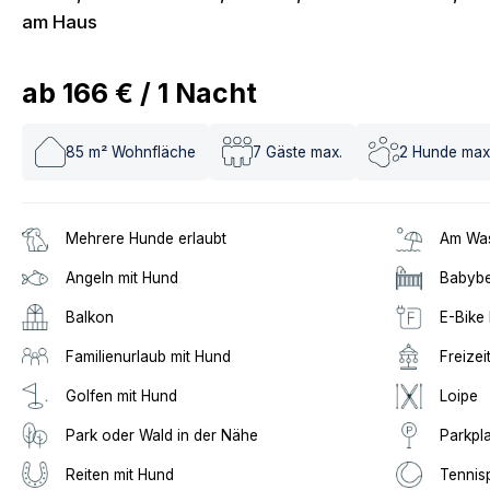
am Haus
ab
166 €
/
1
Nacht
85
m² Wohnfläche
7
Gäste max.
2
Hunde max
Mehrere Hunde erlaubt
Am Was
Angeln mit Hund
Babybe
Balkon
E-Bike 
Familienurlaub mit Hund
Freizei
Golfen mit Hund
Loipe
Park oder Wald in der Nähe
Parkpl
Reiten mit Hund
Tennis