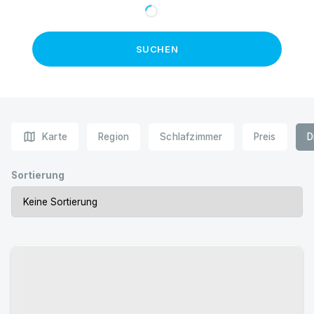
SUCHEN
map
Karte
Region
Schlafzimmer
Preis
D
Sortierung
Urlaub mit Hund