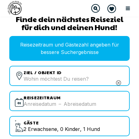
Finde dein nächstes Reiseziel
für dich und deinen Hund!
Reisezeitraum und Gästezahl angeben für
bessere Suchergebnisse
ZIEL / OBJEKT ID
cancel
REISEZEITRAUM
Anreisedatum
–
Abreisedatum
GÄSTE
2
Erwachsene
,
0
Kinder
,
1
Hund