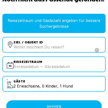
Reisezeitraum und Gästezahl angeben für bessere
Suchergebnisse
ZIEL / OBJEKT ID
cancel
REISEZEITRAUM
Anreisedatum
–
Abreisedatum
GÄSTE
2
Erwachsene
,
0
Kinder
,
1
Hund
SUCHEN