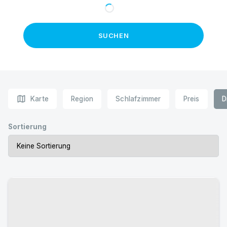
SUCHEN
map
Karte
Region
Schlafzimmer
Preis
D
Sortierung
Urlaub mit Hund