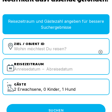
Reisezeitraum und Gästezahl angeben für bessere
Suchergebnisse
ZIEL / OBJEKT ID
cancel
REISEZEITRAUM
Anreisedatum
–
Abreisedatum
GÄSTE
2
Erwachsene
,
0
Kinder
,
1
Hund
SUCHEN