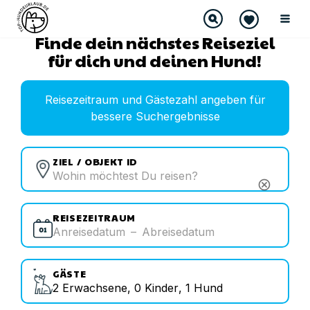
Finde dein nächstes Reiseziel
für dich und deinen Hund!
Reisezeitraum und Gästezahl angeben für
bessere Suchergebnisse
ZIEL / OBJEKT ID
cancel
REISEZEITRAUM
Anreisedatum
–
Abreisedatum
GÄSTE
2
Erwachsene
,
0
Kinder
,
1
Hund