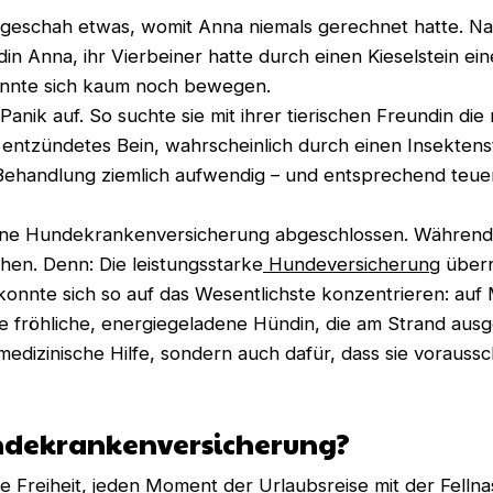
 geschah etwas, womit Anna niemals gerechnet hatte. N
ndin Anna, ihr Vierbeiner hatte durch einen Kieselstein 
konnte sich kaum noch bewegen.
nik auf. So suchte sie mit ihrer tierischen Freundin die n
n entzündetes Bein, wahrscheinlich durch einen Insektens
 Behandlung ziemlich aufwendig – und entsprechend teuer
 eine Hundekrankenversicherung abgeschlossen. Während 
en. Denn: Die leistungsstarke
Hundeversicherung
übern
onnte sich so auf das Wesentlichste konzentrieren: auf 
fröhliche, energiegeladene Hündin, die am Strand ausge
medizinische Hilfe, sondern auch dafür, dass sie voraus
undekrankenversicherung?
Freiheit, jeden Moment der Urlaubsreise mit der Fellna