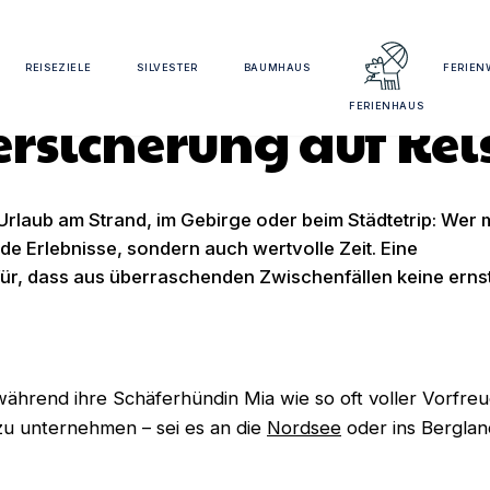
 durch eine
REISEZIELE
SILVESTER
BAUMHAUS
FERIE
FERIENHAUS
sicherung auf Rei
 Urlaub am Strand, im Gebirge oder beim Städtetrip: Wer 
nde Erlebnisse, sondern auch wertvolle Zeit. Eine
ür, dass aus überraschenden Zwischenfällen keine erns
ährend ihre Schäferhündin Mia wie so oft voller Vorfreu
zu unternehmen – sei es an die
Nordsee
oder ins Berglan