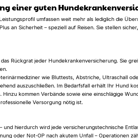
fang einer guten Hundekrankenvers
stungsprofil umfassen weit mehr als lediglich die Über
s an Sicherheit – speziell auf Reisen. Sie stellen sicher,
 das Rückgrat jeder Hundekrankenversicherung. Sie grei
en.
erinärmediziner wie Bluttests, Abstriche, Ultraschall o
ehend auszuschließen. Im Bedarfsfall erhält Ihr Hund ko
en. Hinzu kommen Verbände sowie eine einschlägige Wun
rofessionelle Versorgung nötig ist.
 und hierdurch wird jede versicherungstechnische Entlas
nung oder Not-OP nach akutem Unfall – Operationen zähl