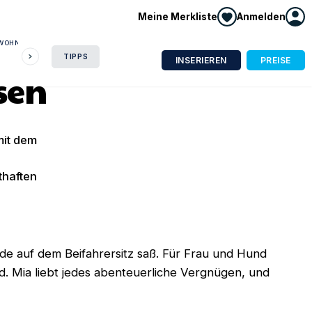
Meine Merkliste
Anmelden
NWOHNUNG
HAUSBOOT
HOTEL
CAMPING
WOHNMOBIL
TIPPS
INSERIEREN
PREISE
sen
mit dem
thaften
de auf dem Beifahrersitz saß. Für Frau und Hund
d. Mia liebt jedes abenteuerliche Vergnügen, und