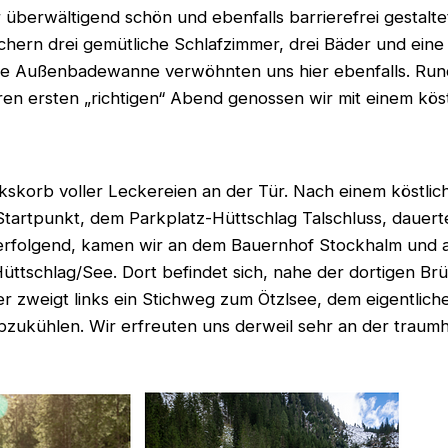
 überwältigend schön und ebenfalls barrierefrei gestalte
chern drei gemütliche Schlafzimmer, drei Bäder und eine
e Außenbadewanne verwöhnten uns hier ebenfalls. Rund 
en ersten „richtigen“ Abend genossen wir mit einem kös
korb voller Leckereien an der Tür. Nach einem köstlic
artpunkt, dem Parkplatz-Hüttschlag Talschluss, dauerte 
folgend, kamen wir an dem Bauernhof Stockhalm und am
Hüttschlag/See. Dort befindet sich, nahe der dortigen B
iter zweigt links ein Stichweg zum Ötzlsee, dem eigentl
bzukühlen. Wir erfreuten uns derweil sehr an der traum