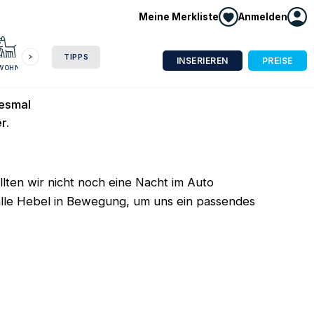
Meine Merkliste
Anmelden
dorf Holzleb‘n
HAUSBOOT
HOTEL
CAMPING
WOHNMOBIL
TIPPS
INSERIEREN
PREISE
NWOHNUNG
iesmal
r.
lten wir nicht noch eine Nacht im Auto
 alle Hebel in Bewegung, um uns ein passendes