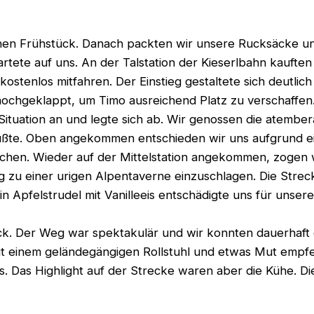
ichen Frühstück. Danach packten wir unsere Rucksäcke 
ete auf uns. An der Talstation der Kieserlbahn kauften w
ostenlos mitfahren. Der Einstieg gestaltete sich deutlich
hochgeklappt, um Timo ausreichend Platz zu verschaffen.
Situation an und legte sich ab. Wir genossen die atemb
rüßte. Oben angekommen entschieden wir uns aufgrund e
chen. Wieder auf der Mittelstation angekommen, zogen w
 zu einer urigen Alpentaverne einzuschlagen. Die Strec
ein Apfelstrudel mit Vanilleeis entschädigte uns für uns
ck. Der Weg war spektakulär und wir konnten dauerhaft
mit einem geländegängigen Rollstuhl und etwas Mut empfe
s. Das Highlight auf der Strecke waren aber die Kühe. Die