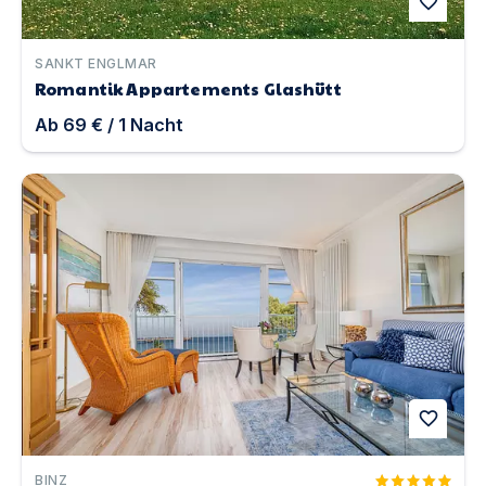
favorite
SANKT ENGLMAR
Romantik Appartements Glashütt
Ab
69 €
/
1
Nacht
Ferienwohnung Meereszauber | Unterkunft in Binz
favorite
BINZ