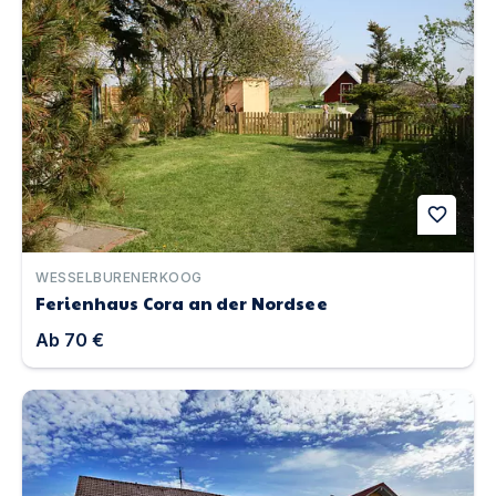
favorite
WESSELBURENERKOOG
Ferienhaus Cora an der Nordsee
Ab
70 €
Bodensee Hotel Storchen | Unterkunft in Uhldingen-Mü