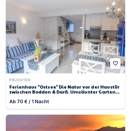
favorite
PRUCHTEN
Ferienhaus "Ostsee" Die Natur vor der Haustür
zwischen Bodden & Darß. Umzäunter Garten...
Ab
70 €
/
1
Nacht
Hundeferien DIREKT am Wasser des Lago Maggiore in toll