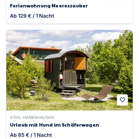
Ferienwohnung Meereszauber
Ab
129 €
/
1
Nacht
Urlaub mit Hund im Schäferwagen | Unterkunft in Vöh
favorite
VÖHL-HARBSHAUSEN
Urlaub mit Hund im Schäferwagen
Ab
85 €
/
1
Nacht