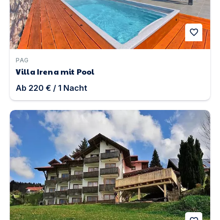
favorite
PAG
Villa Irena mit Pool
Ab
220 €
/
1
Nacht
Romantik Appartements Glashütt | Unterkunft in Sankt 