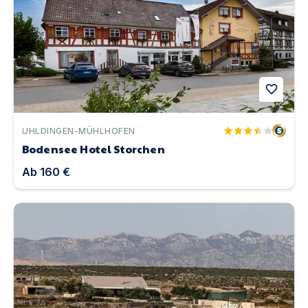
favorite
UHLDINGEN-MÜHLHOFEN
Bodensee Hotel Storchen
Ab
160 €
Ferienhaus Irena auf der Insel Pag | Unterkunft in Košlj