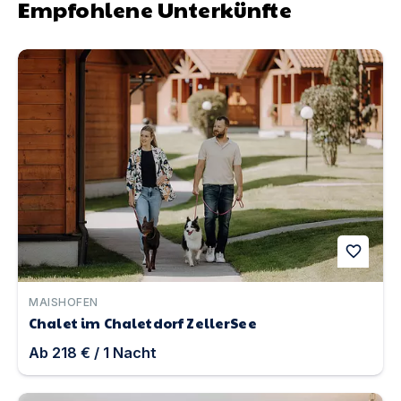
Empfohlene Unterkünfte
Chalet im Chaletdorf ZellerSee | Unterkunft in Maishofe
favorite
MAISHOFEN
Chalet im Chaletdorf ZellerSee
Ab
218 €
/
1
Nacht
Ferienhaus "Ostsee" Die Natur vor der Haustür zwische