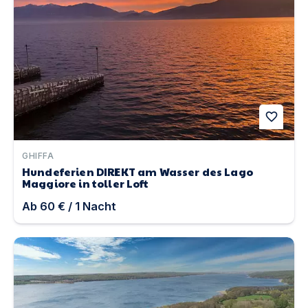
favorite
GHIFFA
Hundeferien DIREKT am Wasser des Lago
Maggiore in toller Loft
Ab
60 €
/
1
Nacht
Bornmühle | Unterkunft in Groß Nemerow