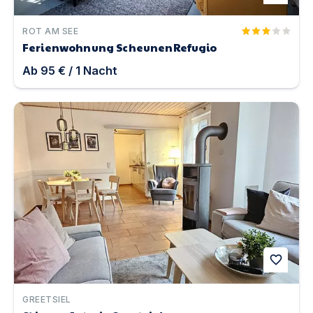
ROT AM SEE
Ferienwohnung ScheunenRefugio
Ab
95 €
/
1
Nacht
Skipper Asterix Greetsiel | Unterkunft in Greetsiel
favorite
GREETSIEL