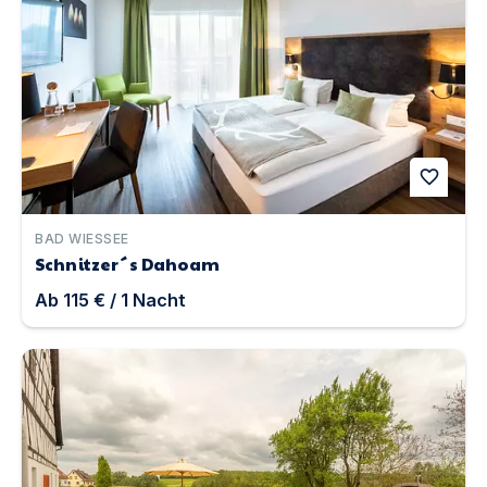
favorite
BAD WIESSEE
Schnitzer´s Dahoam
Ab
115 €
/
1
Nacht
Ferienhaus Rote Sau | Unterkunft in Blaufelden-Herren