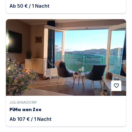
Ab
50 €
/
1
Nacht
PiMa aan Zee | Unterkunft in Julianadorp
favorite
JULIANADORP
PiMa aan Zee
Ab
107 €
/
1
Nacht