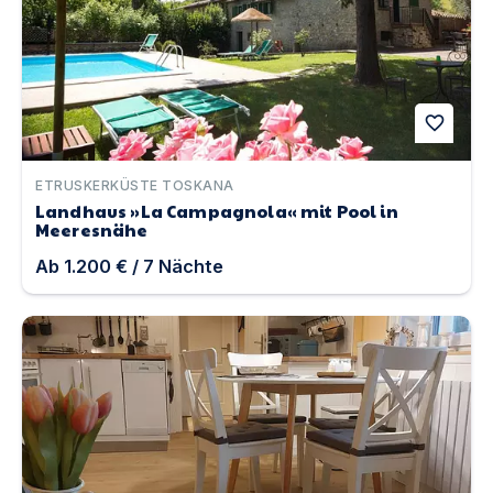
favorite
ETRUSKERKÜSTE TOSKANA
Landhaus »La Campagnola« mit Pool in
Meeresnähe
Ab
1.200 €
/
7
Nächte
Ferienwohnung Rosengarten am Nationalpark Hunsrück