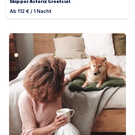
Skipper Asterix Greetsiel
Ab
112 €
/
1
Nacht