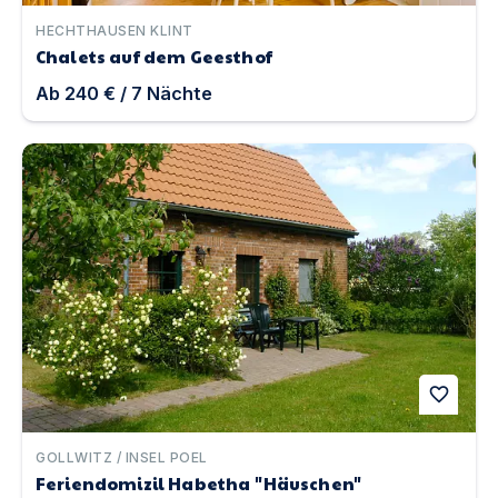
HECHTHAUSEN KLINT
Chalets auf dem Geesthof
Ab
240 €
/
7
Nächte
Feriendomizil Habetha "Häuschen" | Unterkunft in Gollwi
favorite
GOLLWITZ / INSEL POEL
Feriendomizil Habetha "Häuschen"