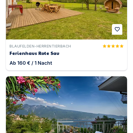
favorite
BLAUFELDEN-HERRENTIERBACH
Ferienhaus Rote Sau
Ab
160 €
/
1
Nacht
Ferienwohnung Lina's Home mit Terrasse und Seeblick 