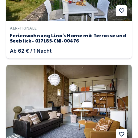
favorite
AER-TIGNALE
Ferienwohnung Lina's Home mit Terrasse und
Seeblick - 017185-CNI-00476
Ab
62 €
/
1
Nacht
Ferienwohnung ScheunenRefugio | Unterkunft in Rot a
favorite