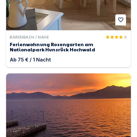
favorite
BÄRENBACH / NAHE
Ferienwohnung Rosengarten am
Nationalpark Hunsrück Hochwald
Ab
75 €
/
1
Nacht
Hundeferien DIREKT am Wasser des Lago Maggiore in toll