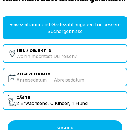
Reisezeitraum und Gästezahl angeben für bessere
Suchergebnisse
ZIEL / OBJEKT ID
REISEZEITRAUM
Anreisedatum
–
Abreisedatum
GÄSTE
2
Erwachsene
,
0
Kinder
,
1
Hund
SUCHEN