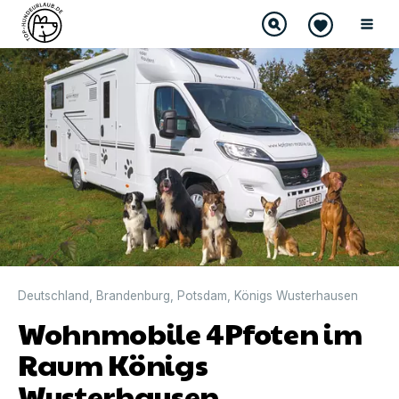
Deutschland
,
Brandenburg
,
Potsdam
,
Königs Wusterhausen
Wohnmobile 4Pfoten im
Raum Königs
Wusterhausen