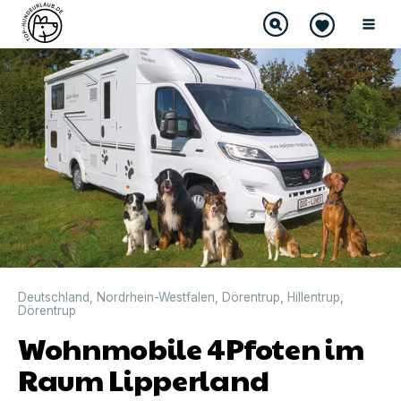
Deutschland
,
Nordrhein-Westfalen
,
Dörentrup
,
Hillentrup
,
Dörentrup
Wohnmobile 4Pfoten im
Raum Lipperland