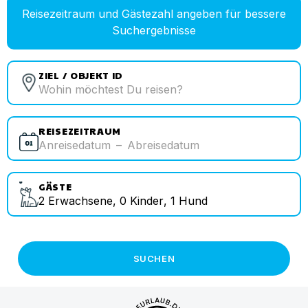
Reisezeitraum und Gästezahl angeben für bessere
Suchergebnisse
ZIEL / OBJEKT ID
REISEZEITRAUM
Anreisedatum
–
Abreisedatum
GÄSTE
2
Erwachsene
,
0
Kinder
,
1
Hund
SUCHEN