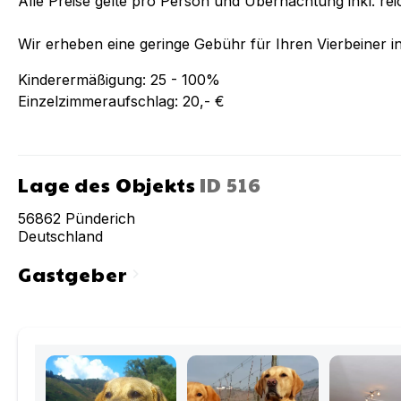
Alle Preise gelte pro Person und Übernachtung inkl. re
Wir erheben eine geringe Gebühr für Ihren Vierbeiner i
Kinderermäßigung: 25 - 100%
Einzelzimmeraufschlag: 20,- €
Lage des Objekts
ID
516
56862
Pünderich
Deutschland
Gastgeber
chevron_right