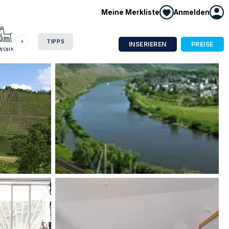
Meine Merkliste
Anmelden
HAUSBOOT
HOTEL
CAMPING
WOHNMOBIL
TIPPS
INSERIEREN
PREISE
NWOHNUNG