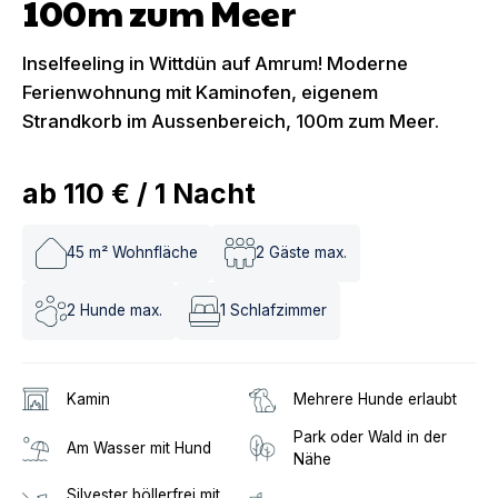
100m zum Meer
Inselfeeling in Wittdün auf Amrum! Moderne
Ferienwohnung mit Kaminofen, eigenem
Strandkorb im Aussenbereich, 100m zum Meer.
ab
110 €
/
1
Nacht
45
m² Wohnfläche
2
Gäste max.
2
Hunde max.
1
Schlafzimmer
Kamin
Mehrere Hunde erlaubt
Park oder Wald in der
Am Wasser mit Hund
Nähe
Silvester böllerfrei mit