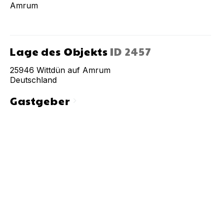
Amrum
Lage des Objekts
ID
2457
25946
Wittdün auf Amrum
Deutschland
Gastgeber
chevron_right