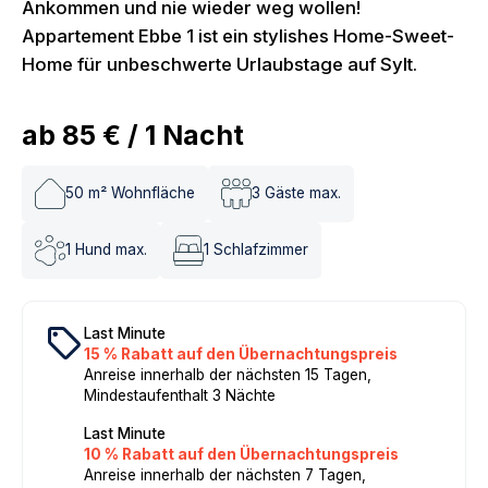
Ankommen und nie wieder weg wollen!
Appartement Ebbe 1 ist ein stylishes Home-Sweet-
Home für unbeschwerte Urlaubstage auf Sylt.
ab
85 €
/
1
Nacht
50
m² Wohnfläche
3
Gäste max.
1
Hund max.
1
Schlafzimmer
local_offer
Last Minute
15 % Rabatt auf den Übernachtungspreis
Anreise innerhalb der nächsten 15 Tagen,
Mindestaufenthalt 3 Nächte
Last Minute
10 % Rabatt auf den Übernachtungspreis
Anreise innerhalb der nächsten 7 Tagen,