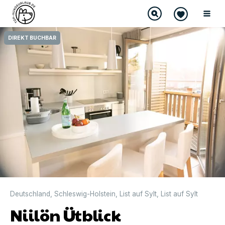
DIREKT BUCHBAR
Deutschland
,
Schleswig-Holstein
,
List auf Sylt
,
List auf Sylt
Niilön Ütblick