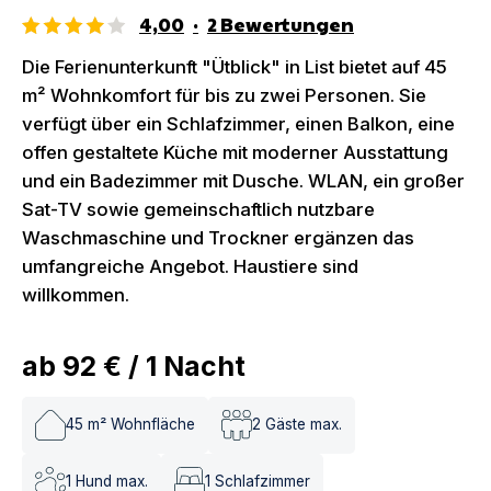
4,00
·
2
Bewertungen
Die Ferienunterkunft "Ütblick" in List bietet auf 45
m² Wohnkomfort für bis zu zwei Personen. Sie
verfügt über ein Schlafzimmer, einen Balkon, eine
offen gestaltete Küche mit moderner Ausstattung
und ein Badezimmer mit Dusche. WLAN, ein großer
Sat-TV sowie gemeinschaftlich nutzbare
Waschmaschine und Trockner ergänzen das
umfangreiche Angebot. Haustiere sind
willkommen.
ab
92 €
/
1
Nacht
45
m² Wohnfläche
2
Gäste max.
1
Hund max.
1
Schlafzimmer