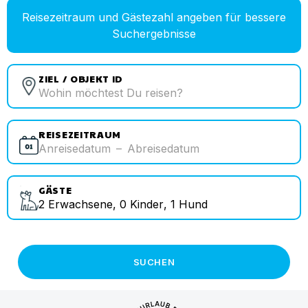
Reisezeitraum und Gästezahl angeben für bessere
Suchergebnisse
ZIEL / OBJEKT ID
REISEZEITRAUM
Anreisedatum
–
Abreisedatum
GÄSTE
2
Erwachsene
,
0
Kinder
,
1
Hund
SUCHEN