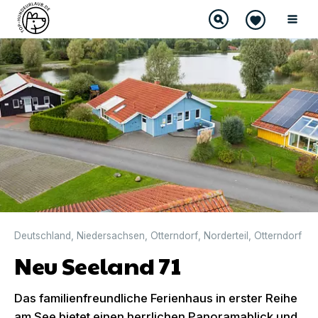
DIREKT BUCHBAR
Deutschland
,
Niedersachsen
,
Otterndorf
,
Norderteil
,
Otterndorf
Neu Seeland 71
Das familienfreundliche Ferienhaus in erster Reihe
am See bietet einen herrlichen Panoramablick und