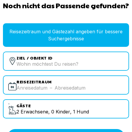
Noch nicht das Passende gefunden?
Reisezeitraum und Gästezahl angeben für bessere
Suchergebnisse
ZIEL / OBJEKT ID
REISEZEITRAUM
Anreisedatum
–
Abreisedatum
GÄSTE
2
Erwachsene
,
0
Kinder
,
1
Hund