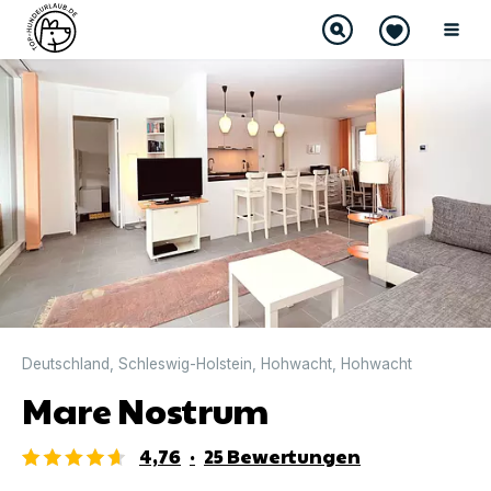
DIREKT BUCHBAR
Deutschland
,
Schleswig-Holstein
,
Hohwacht
,
Hohwacht
Mare Nostrum
4,76
·
25
Bewertungen