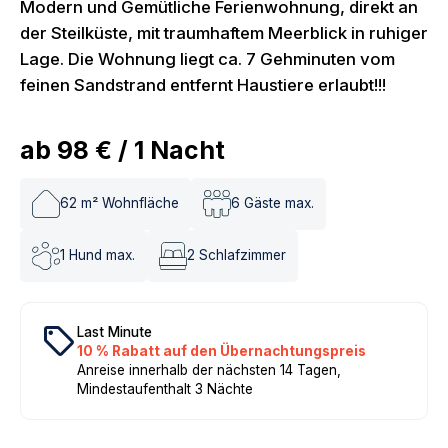
Modern und Gemütliche Ferienwohnung, direkt an
der Steilküste, mit traumhaftem Meerblick in ruhiger
Lage. Die Wohnung liegt ca. 7 Gehminuten vom
feinen Sandstrand entfernt Haustiere erlaubt!!!
ab
98 €
/
1
Nacht
62
m² Wohnfläche
6
Gäste max.
1
Hund max.
2
Schlafzimmer
local_offer
Last Minute
10 % Rabatt auf den Übernachtungspreis
Anreise innerhalb der nächsten 14 Tagen,
Mindestaufenthalt 3 Nächte