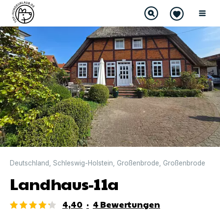
DIREKT BUCHBAR
Deutschland
,
Schleswig-Holstein
,
Großenbrode
,
Großenbrode
Landhaus-11a
4,40
·
4
Bewertungen