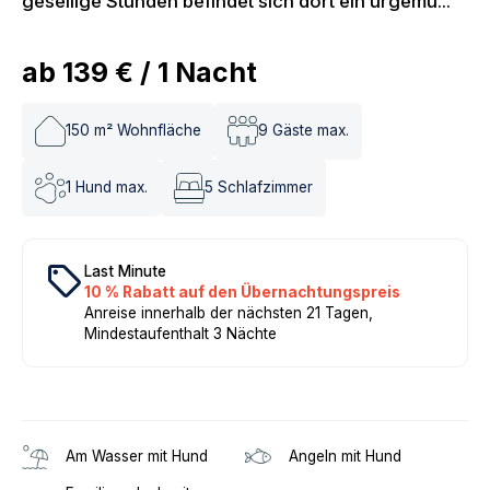
gesellige Stunden befindet sich dort ein urgemü...
ab
139 €
/
1
Nacht
150
m² Wohnfläche
9
Gäste max.
1
Hund max.
5
Schlafzimmer
local_offer
Last Minute
10 % Rabatt auf den Übernachtungspreis
Anreise innerhalb der nächsten 21 Tagen,
Mindestaufenthalt 3 Nächte
Am Wasser mit Hund
Angeln mit Hund