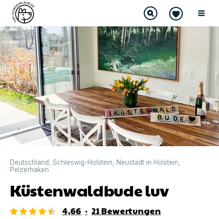
DIREKT BUCHBAR
Deutschland
,
Schleswig-Holstein
,
Neustadt in Holstein
,
Pelzerhaken
Küstenwaldbude luv
4,66
·
21
Bewertungen