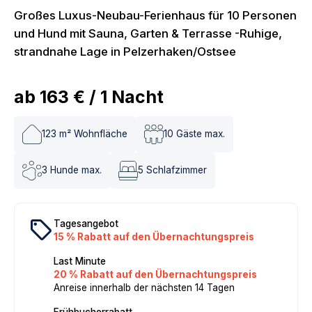
Großes Luxus-Neubau-Ferienhaus für 10 Personen
und Hund mit Sauna, Garten & Terrasse -Ruhige,
strandnahe Lage in Pelzerhaken/Ostsee
ab
163 €
/
1
Nacht
123
m² Wohnfläche
10
Gäste max.
3
Hunde max.
5
Schlafzimmer
local_offer
Tagesangebot
15 % Rabatt auf den Übernachtungspreis
Last Minute
20 % Rabatt auf den Übernachtungspreis
Anreise innerhalb der nächsten 14 Tagen
Frühbucherrabatt