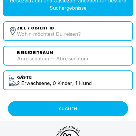
Reisezeitraum und Gästezahl angeben für bessere
Suchergebnisse
ZIEL / OBJEKT ID
REISEZEITRAUM
Anreisedatum
–
Abreisedatum
GÄSTE
2
Erwachsene
,
0
Kinder
,
1
Hund
SUCHEN