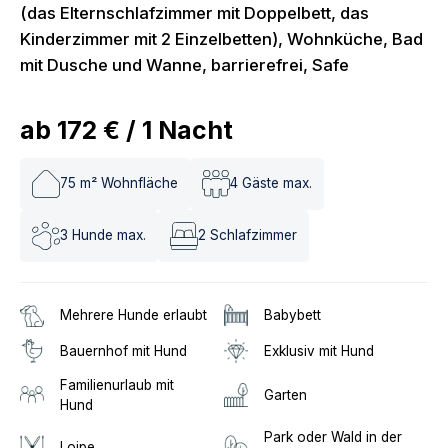
(das Elternschlafzimmer mit Doppelbett, das
Kinderzimmer mit 2 Einzelbetten), Wohnküche, Bad
mit Dusche und Wanne, barrierefrei, Safe
ab
172 €
/
1
Nacht
75
m² Wohnfläche
4
Gäste max.
3
Hunde max.
2
Schlafzimmer
Mehrere Hunde erlaubt
Babybett
Bauernhof mit Hund
Exklusiv mit Hund
Familienurlaub mit
Garten
Hund
Park oder Wald in der
Loipe