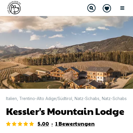
Italien
,
Trentino-Alto Adige/Südtirol
,
Natz-Schabs
,
Natz-Schabs
Kessler's Mountain Lodge
5,00
·
1
Bewertungen