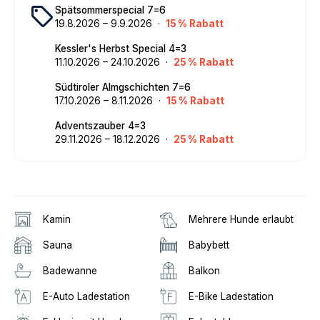
local_offer
Spätsommerspecial 7=6
19
.
8
.
2026
–
9
.
9
.
2026
·
15
% Rabatt
Kessler's Herbst Special 4=3
11
.
10
.
2026
–
24
.
10
.
2026
·
25
% Rabatt
Südtiroler Almgschichten 7=6
17
.
10
.
2026
–
8
.
11
.
2026
·
15
% Rabatt
Adventszauber 4=3
29
.
11
.
2026
–
18
.
12
.
2026
·
25
% Rabatt
Kamin
Mehrere Hunde erlaubt
Sauna
Babybett
Badewanne
Balkon
E-Auto Ladestation
E-Bike Ladestation