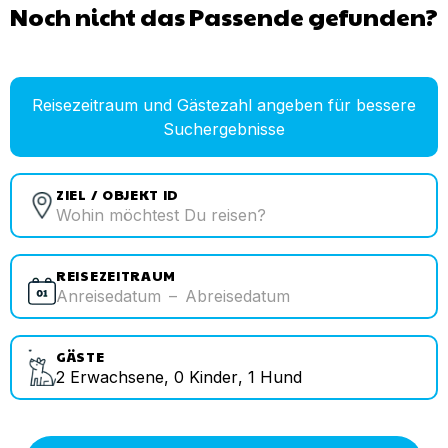
Noch nicht das Passende gefunden?
Reisezeitraum und Gästezahl angeben für bessere
Suchergebnisse
ZIEL / OBJEKT ID
REISEZEITRAUM
Anreisedatum
–
Abreisedatum
GÄSTE
2
Erwachsene
,
0
Kinder
,
1
Hund