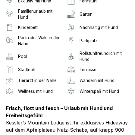
Exklusiv mit Hund
Fahrstuhl
Familienurlaub mit
Garten
Hund
Kinderbett
Nachhaltig mit Hund
Park oder Wald in der
Parkplatz
Nähe
Rollstuhlfreundlich mit
Pool
Hund
Stadtnah
Terrasse
Tierarzt in der Nähe
Wandern mit Hund
Wellness mit Hund
Winterspaß mit Hund
Frisch, flott und fesch – Urlaub mit Hund und
Freiheitsgefühl
Kessler’s Mountain Lodge ist Ihr exklusives Hideaway
auf dem Apfelplateau Natz-Schabs, auf knapp 900