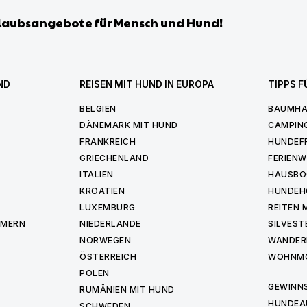
laubsangebote für Mensch und Hund!
ND
REISEN MIT HUND IN EUROPA
TIPPS F
BELGIEN
BAUMHA
DÄNEMARK MIT HUND
CAMPIN
FRANKREICH
HUNDEF
GRIECHENLAND
FERIEN
ITALIEN
HAUSBO
KROATIEN
HUNDEH
LUXEMBURG
REITEN 
MMERN
NIEDERLANDE
SILVEST
NORWEGEN
WANDER
ÖSTERREICH
WOHNMO
POLEN
GEWINNS
RUMÄNIEN MIT HUND
HUNDEA
SCHWEDEN