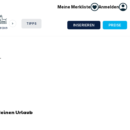
Meine Merkliste
Anmelden
HAUSBOOT
HOTEL
CAMPING
WOHNMOBIL
TIPPS
INSERIEREN
PREISE
NWOHNUNG
.
deinen Urlaub