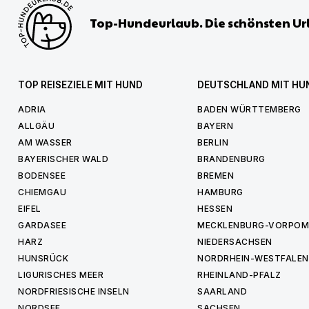
Top-Hundeurlaub. Die schönsten Ur
TOP REISEZIELE MIT HUND
DEUTSCHLAND MIT HU
ADRIA
BADEN WÜRTTEMBERG
ALLGÄU
BAYERN
AM WASSER
BERLIN
BAYERISCHER WALD
BRANDENBURG
BODENSEE
BREMEN
CHIEMGAU
HAMBURG
EIFEL
HESSEN
GARDASEE
MECKLENBURG-VORPO
HARZ
NIEDERSACHSEN
HUNSRÜCK
NORDRHEIN-WESTFALEN
LIGURISCHES MEER
RHEINLAND-PFALZ
NORDFRIESISCHE INSELN
SAARLAND
NORDSEE
SACHSEN