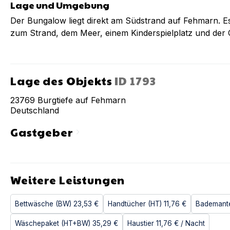
Lage und Umgebung
Der Bungalow liegt direkt am Südstrand auf Fehmarn. Es
zum Strand, dem Meer, einem Kinderspielplatz und der C
Lage des Objekts
ID
1793
23769
Burgtiefe auf Fehmarn
Deutschland
Gastgeber
chevron_right
Weitere Leistungen
Bettwäsche (BW)
23,53 €
Handtücher (HT)
11,76 €
Bademant
Wäschepaket (HT+BW)
35,29 €
Haustier
11,76 €
/ Nacht