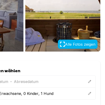
Alle Fotos zeigen
en wählen
datum
–
Abreisedatum
edit
Erwachsene
,
0
Kinder
,
1
Hund
edit