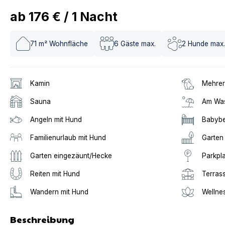
ab
176 €
/
1
Nacht
71
m² Wohnfläche
6
Gäste max.
2
Hunde max.
Kamin
Mehrer
Sauna
Am Was
Angeln mit Hund
Babybe
Familienurlaub mit Hund
Garten
Garten eingezäunt/Hecke
Parkpl
Reiten mit Hund
Terras
Wandern mit Hund
Wellne
Beschreibung