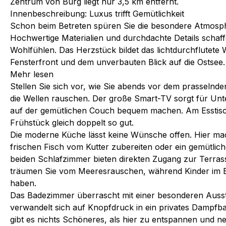
Zentrum von Burg liegt nur 3,5 km entfernt.
Innenbeschreibung: Luxus trifft Gemütlichkeit
Schon beim Betreten spüren Sie die besondere Atmosp
Hochwertige Materialien und durchdachte Details schaf
Wohlfühlen. Das Herzstück bildet das lichtdurchflutete
Fensterfront und dem unverbauten Blick auf die Ostsee.
Mehr lesen
Stellen Sie sich vor, wie Sie abends vor dem prasselnd
die Wellen rauschen. Der große Smart-TV sorgt für Unt
auf der gemütlichen Couch bequem machen. Am Esstisc
Frühstück gleich doppelt so gut.
Die moderne Küche lässt keine Wünsche offen. Hier ma
frischen Fisch vom Kutter zubereiten oder ein gemütlic
beiden Schlafzimmer bieten direkten Zugang zur Terras
träumen Sie vom Meeresrauschen, während Kinder im Eta
haben.
Das Badezimmer überrascht mit einer besonderen Ausst
verwandelt sich auf Knopfdruck in ein privates Dampfb
gibt es nichts Schöneres, als hier zu entspannen und ne