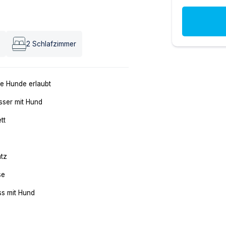
2
Schlafzimmer
e Hunde erlaubt
ser mit Hund
tt
atz
se
ss mit Hund