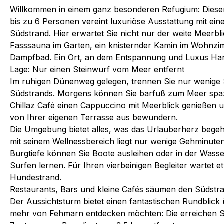
Willkommen in einem ganz besonderen Refugium: Diese
bis zu 6 Personen vereint luxuriöse Ausstattung mit ein
Südstrand. Hier erwartet Sie nicht nur der weite Meerbl
Fasssauna im Garten, ein knisternder Kamin im Wohnzi
Dampfbad. Ein Ort, an dem Entspannung und Luxus Ha
Lage: Nur einen Steinwurf vom Meer entfernt
Im ruhigen Dünenweg gelegen, trennen Sie nur wenige 
Südstrands. Morgens können Sie barfuß zum Meer spaz
Chillaz Café einen Cappuccino mit Meerblick genießen
von Ihrer eigenen Terrasse aus bewundern.
Die Umgebung bietet alles, was das Urlauberherz beg
mit seinem Wellnessbereich liegt nur wenige Gehminuten
Burgtiefe können Sie Boote ausleihen oder in der Wass
Surfen lernen. Für Ihren vierbeinigen Begleiter wartet 
Hundestrand.
Restaurants, Bars und kleine Cafés säumen den Südstra
Der Aussichtsturm bietet einen fantastischen Rundblick 
mehr von Fehmarn entdecken möchten: Die erreichen S