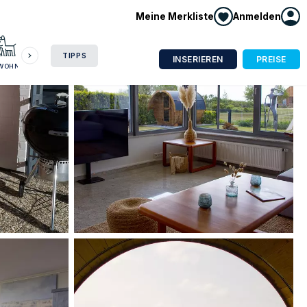
Meine Merkliste
Anmelden
HAUSBOOT
HOTEL
CAMPING
WOHNMOBIL
TIPPS
INSERIEREN
PREISE
NWOHNUNG