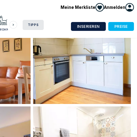
Meine Merkliste
Anmelden
HAUSBOOT
HOTEL
CAMPING
WOHNMOBIL
TIPPS
INSERIEREN
PREISE
NWOHNUNG