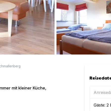
chmallenberg
Reisedat
mmer mit kleiner Küche,
Anreise
Gäste:
2