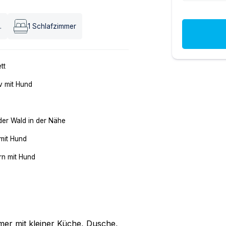
.
1
Schlafzimmer
tt
v mit Hund
der Wald in der Nähe
mit Hund
n mit Hund
er mit kleiner Küche, Dusche,