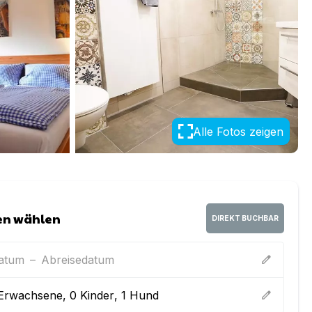
Alle Fotos zeigen
en wählen
DIREKT BUCHBAR
datum
–
Abreisedatum
edit
Erwachsene
,
0
Kinder
,
1
Hund
edit