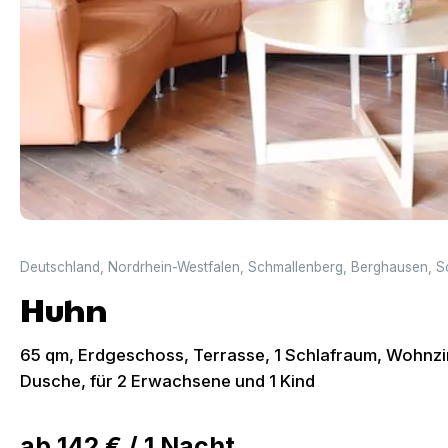
Deutschland
,
Nordrhein-Westfalen
,
Schmallenberg
,
Berghausen
,
S
Huhn
65 qm, Erdgeschoss, Terrasse, 1 Schlafraum, Wohnzi
Dusche, für 2 Erwachsene und 1 Kind
ab
142 €
/
1
Nacht