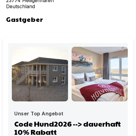
23774
Heiligenhafen
Deutschland
Gastgeber
chevron_right
Unser Top Angebot
Code Hund2026 --> dauerhaft
10% Rabatt