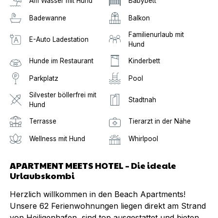
Am Wasser mit Hund
Babybett
Badewanne
Balkon
Familienurlaub mit
E-Auto Ladestation
Hund
Hunde im Restaurant
Kinderbett
Parkplatz
Pool
Silvester böllerfrei mit
Stadtnah
Hund
Terrasse
Tierarzt in der Nähe
Wellness mit Hund
Whirlpool
APARTMENT MEETS HOTEL – Die ideale
Urlaubskombi
Herzlich willkommen in den Beach Apartments!
Unsere 62 Ferienwohnungen liegen direkt am Strand
von Heiligenhafen, sind top ausgestattet und bieten