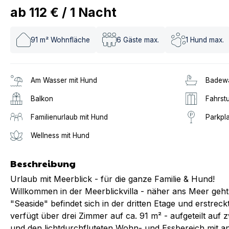
ab
112 €
/
1
Nacht
91
m² Wohnfläche
6
Gäste max.
1
Hund max.
Am Wasser mit Hund
Badew
Balkon
Fahrstu
Familienurlaub mit Hund
Parkpl
Wellness mit Hund
Beschreibung
Urlaub mit Meerblick - für die ganze Familie & Hund!
Willkommen in der Meerblickvilla - näher ans Meer ge
"Seaside" befindet sich in der dritten Etage und erstrec
verfügt über drei Zimmer auf ca. 91 m² - aufgeteilt auf
und den lichtdurchfluteten Wohn- und Essbereich mit a