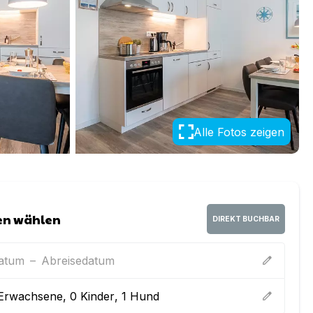
Alle Fotos zeigen
en wählen
DIREKT BUCHBAR
datum
–
Abreisedatum
edit
Erwachsene
,
0
Kinder
,
1
Hund
edit