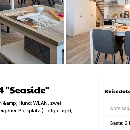
4 "Seaside"
Reisedat
n &amp; Hund: WLAN, zwei
Anreise
eigener Parkplatz (Tiefgarage),
Gäste:
2