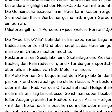
besondere Highlight ist der Nord-Ost-Balkon mit traum
Die Gemeinschaftssauna im im Haus kann kostenfrei ge
Sie möchten Ihren Vierbeiner gerne mitbringen? Sprec
einfach an.
(Mietpreis gilt für 4 Personen - jede weitere Person 1
Die "Meerblick-Villa" befindet sich in exponierter Lage
Badestrand entfernt! Und überhaupt ist das Haus ein gu
man so im Urlaub machen möchte:
Restaurants, ein Spielplatz, eine Skatanlage und Kioske 
Bäcker, den Fahrradverleih, und - für die ganz sportliche
ebenfalls im Radius von 800 Meter zu finden.
Ihr Auto können Sie bequem auf dem Parpklatz (in der 
parken - und dort auch gerne stehen lassen. Am besten 
oder mit dem Rad. Für den Ortwechsel nach Heiligenha
mehrmals am Tag Linienbusse. So ist man super flexibe
toller Ausgangspunkt für Radtouren aller Art: in Heilige
- mit dem Ebike noch 'n büschen schneller oder man ge
der Fehmarnsundbrücke und radelt direkt nach Fehmar