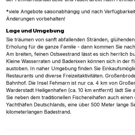
*viele Angebote saisonabhängig und nach Verfügbarkeit
Änderungen vorbehalten!
Lage und Umgebung
Sie träumen von sanft abfallenden Stränden, glühend
Erholung für die ganze Familie - dann kommen Sie na
Am breiten, feinen Ostseestrand lässt es sich herrlich
Kleine Wasserraten und Badenixen können sich in der f
austoben. In naher Umgebung finden Sie Einkaufsmöglic
Restaurants und diverse Freizeitaktivitäten. Großenbrod
Bahnhof. Die Insel Fehmarn ist nur ca. 4 km von Große
Warderstadt Heiligenhafen (ca. 10 km entfernt) lädt Sie 
Sie neben dem traditionellen Fischereihafen auch eine
Yachthäfen Deutschlands, eine über 500 Meter lange S
kilometerlangen Badestrand.