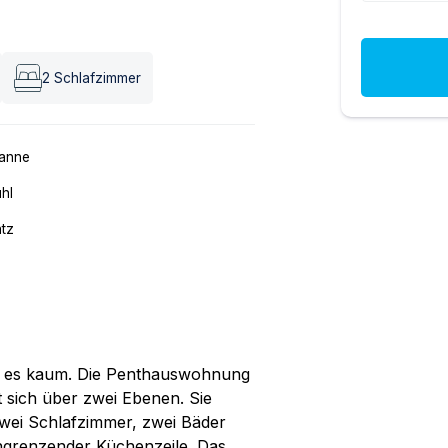
2
Schlafzimmer
anne
hl
atz
ht es kaum. Die Penthauswohnung
kt sich über zwei Ebenen. Sie
 zwei Schlafzimmer, zwei Bäder
ngrenzender Küchenzeile. Das