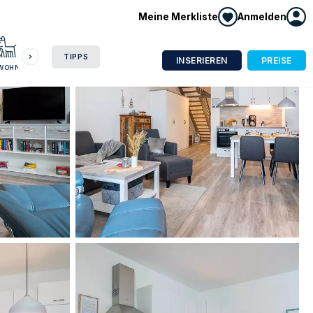
Meine Merkliste
Anmelden
HAUSBOOT
HOTEL
CAMPING
WOHNMOBIL
TIPPS
INSERIEREN
PREISE
NWOHNUNG