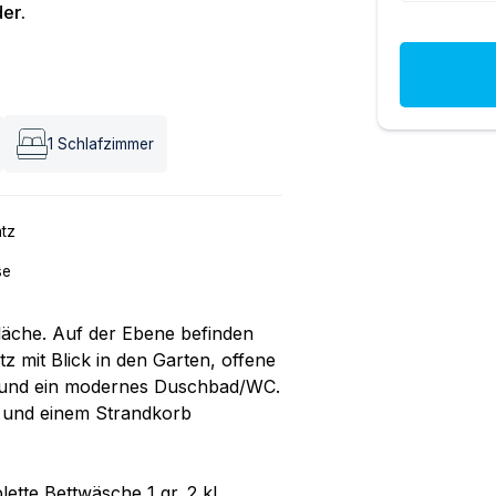
er.
1
Schlafzimmer
atz
se
äche. Auf der Ebene befinden
z mit Blick in den Garten, offene
t und ein modernes Duschbad/WC.
n und einem Strandkorb
tte Bettwäsche 1 gr. 2 kl