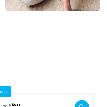
isse
GÄSTE