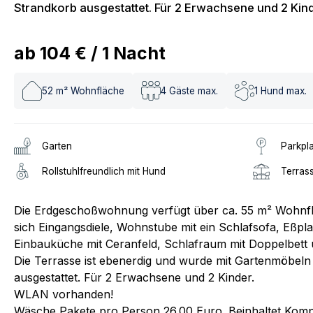
Strandkorb ausgestattet. Für 2 Erwachsene und 2 Kind
ab
104 €
/
1
Nacht
52
m² Wohnfläche
4
Gäste max.
1
Hund max.
Garten
Parkpl
Rollstuhlfreundlich mit Hund
Terras
Die Erdgeschoßwohnung verfügt über ca. 55 m² Wohnfl
sich Eingangsdiele, Wohnstube mit ein Schlafsofa, Eßplat
Einbauküche mit Ceranfeld, Schlafraum mit Doppelbet
Die Terrasse ist ebenerdig und wurde mit Gartenmöbel
ausgestattet. Für 2 Erwachsene und 2 Kinder.
WLAN vorhanden!
Wäsche Pakete pro Person 26.00 Euro. Beinhaltet Komple