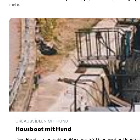
mehr.
Hausboot mit Hund
URLAUBSIDEEN MIT HUND
Hausboot mit Hund
Dein Hund ist eine richtige Wasserratte? Dann wird er Urlaub 