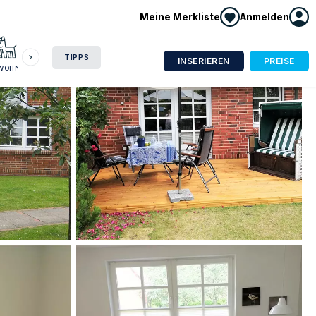
Meine Merkliste
Anmelden
HAUSBOOT
HOTEL
CAMPING
WOHNMOBIL
TIPPS
INSERIEREN
PREISE
NWOHNUNG