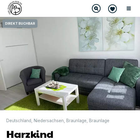
DIREKT BUCHBAR
Deutschland
,
Niedersachsen
,
Braunlage
,
Braunlage
Harzkind