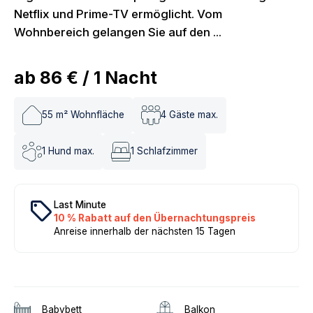
Netflix und Prime-TV ermöglicht. Vom
Wohnbereich gelangen Sie auf den ...
ab
86 €
/
1
Nacht
55
m² Wohnfläche
4
Gäste max.
1
Hund max.
1
Schlafzimmer
local_offer
Last Minute
10 % Rabatt auf den Übernachtungspreis
Anreise innerhalb der nächsten 15 Tagen
Babybett
Balkon