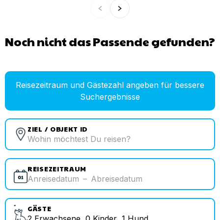
Noch nicht das Passende gefunden?
Reisezeitraum und Gästezahl angeben für bessere
Suchergebnisse
ZIEL / OBJEKT ID
REISEZEITRAUM
Anreisedatum
–
Abreisedatum
GÄSTE
2
Erwachsene
,
0
Kinder
,
1
Hund