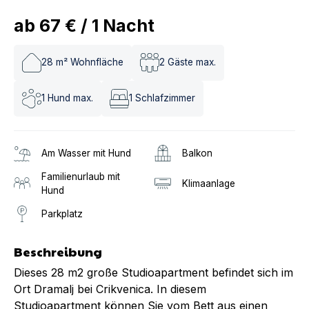
ab
67 €
/
1
Nacht
28
m² Wohnfläche
2
Gäste max.
1
Hund max.
1
Schlafzimmer
Am Wasser mit Hund
Balkon
Familienurlaub mit
Klimaanlage
Hund
Parkplatz
Beschreibung
Dieses 28 m2 große Studioapartment befindet sich im
Ort Dramalj bei Crikvenica. In diesem
Studioapartment können Sie vom Bett aus einen