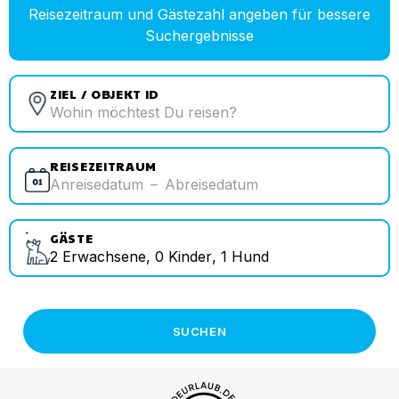
Reisezeitraum und Gästezahl angeben für bessere
Suchergebnisse
ZIEL / OBJEKT ID
REISEZEITRAUM
Anreisedatum
–
Abreisedatum
GÄSTE
2
Erwachsene
,
0
Kinder
,
1
Hund
SUCHEN