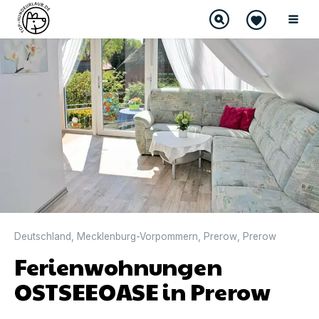
Deutschland
,
Mecklenburg-Vorpommern
,
Prerow
,
Prerow
Ferienwohnungen
OSTSEEOASE in Prerow