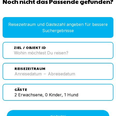
Noch nicht das Passende gefunden?
Reisezeitraum und Gästezahl angeben für bessere
Suchergebnisse
ZIEL / OBJEKT ID
REISEZEITRAUM
Anreisedatum
–
Abreisedatum
GÄSTE
2
Erwachsene
,
0
Kinder
,
1
Hund