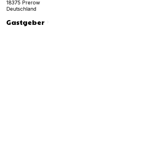
18375
Prerow
Deutschland
Gastgeber
chevron_right