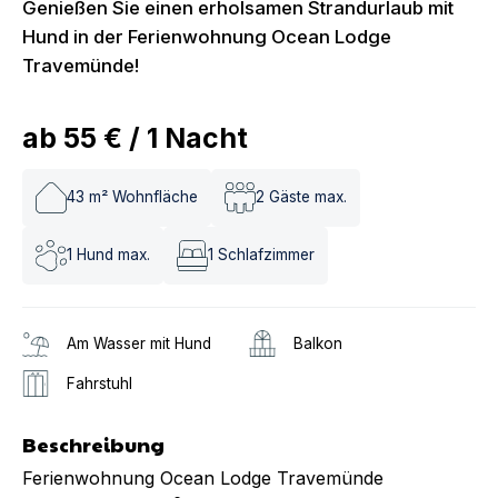
Genießen Sie einen erholsamen Strandurlaub mit
Hund in der Ferienwohnung Ocean Lodge
Travemünde!
ab
55 €
/
1
Nacht
43
m² Wohnfläche
2
Gäste max.
1
Hund max.
1
Schlafzimmer
Am Wasser mit Hund
Balkon
Fahrstuhl
Beschreibung
Ferienwohnung Ocean Lodge Travemünde